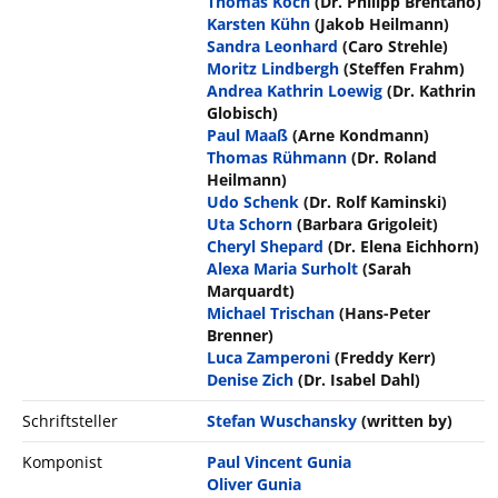
Thomas Koch
(Dr. Philipp Brentano)
Karsten Kühn
(Jakob Heilmann)
Sandra Leonhard
(Caro Strehle)
Moritz Lindbergh
(Steffen Frahm)
Andrea Kathrin Loewig
(Dr. Kathrin
Globisch)
Paul Maaß
(Arne Kondmann)
Thomas Rühmann
(Dr. Roland
Heilmann)
Udo Schenk
(Dr. Rolf Kaminski)
Uta Schorn
(Barbara Grigoleit)
Cheryl Shepard
(Dr. Elena Eichhorn)
Alexa Maria Surholt
(Sarah
Marquardt)
Michael Trischan
(Hans-Peter
Brenner)
Luca Zamperoni
(Freddy Kerr)
Denise Zich
(Dr. Isabel Dahl)
Schriftsteller
Stefan Wuschansky
(written by)
Komponist
Paul Vincent Gunia
Oliver Gunia