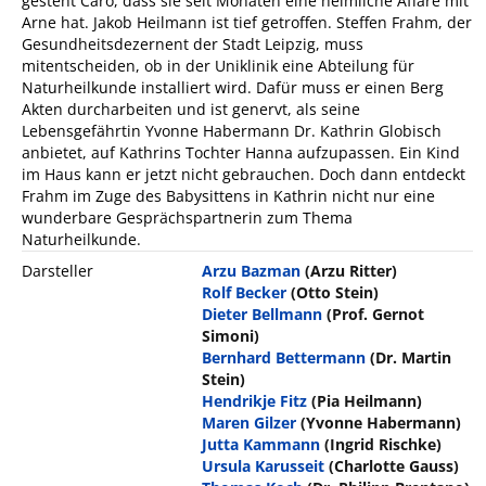
gesteht Caro, dass sie seit Monaten eine heimliche Affäre mit
Arne hat. Jakob Heilmann ist tief getroffen. Steffen Frahm, der
Gesundheitsdezernent der Stadt Leipzig, muss
mitentscheiden, ob in der Uniklinik eine Abteilung für
Naturheilkunde installiert wird. Dafür muss er einen Berg
Akten durcharbeiten und ist genervt, als seine
Lebensgefährtin Yvonne Habermann Dr. Kathrin Globisch
anbietet, auf Kathrins Tochter Hanna aufzupassen. Ein Kind
im Haus kann er jetzt nicht gebrauchen. Doch dann entdeckt
Frahm im Zuge des Babysittens in Kathrin nicht nur eine
wunderbare Gesprächspartnerin zum Thema
Naturheilkunde.
Darsteller
Arzu Bazman
(Arzu Ritter)
Rolf Becker
(Otto Stein)
Dieter Bellmann
(Prof. Gernot
Simoni)
Bernhard Bettermann
(Dr. Martin
Stein)
Hendrikje Fitz
(Pia Heilmann)
Maren Gilzer
(Yvonne Habermann)
Jutta Kammann
(Ingrid Rischke)
Ursula Karusseit
(Charlotte Gauss)