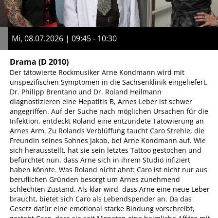
Mi, 08.07.2026 | 09:45 - 10:30
Drama
(D 2010)
Der tätowierte Rockmusiker Arne Kondmann wird mit
unspezifischen Symptomen in die Sachsenklinik eingeliefert.
Dr. Philipp Brentano und Dr. Roland Heilmann
diagnostizieren eine Hepatitis B, Arnes Leber ist schwer
angegriffen. Auf der Suche nach möglichen Ursachen für die
Infektion, entdeckt Roland eine entzündete Tätowierung an
Arnes Arm. Zu Rolands Verblüffung taucht Caro Strehle, die
Freundin seines Sohnes Jakob, bei Arne Kondmann auf. Wie
sich herausstellt, hat sie sein letztes Tattoo gestochen und
befürchtet nun, dass Arne sich in ihrem Studio infiziert
haben könnte. Was Roland nicht ahnt: Caro ist nicht nur aus
beruflichen Gründen besorgt um Arnes zunehmend
schlechten Zustand. Als klar wird, dass Arne eine neue Leber
braucht, bietet sich Caro als Lebendspender an. Da das
Gesetz dafür eine emotional starke Bindung vorschreibt,