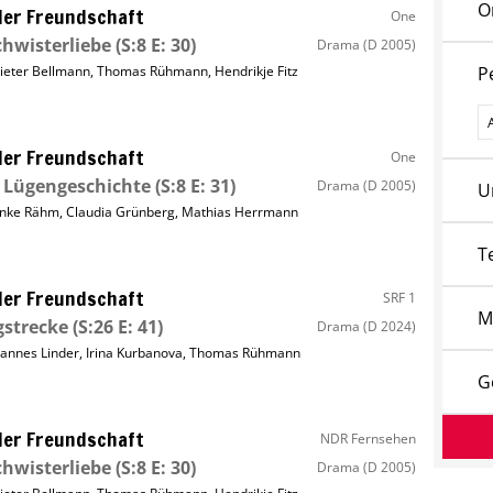
O
ller Freundschaft
One
hwisterliebe
(S:8 E: 30)
Drama
(D 2005)
ieter Bellmann
,
Thomas Rühmann
,
Hendrikje Fitz
P
P
ller Freundschaft
One
 Lügengeschichte
(S:8 E: 31)
Drama
(D 2005)
U
nke Rähm
,
Claudia Grünberg
,
Mathias Herrmann
T
ller Freundschaft
SRF 1
M
strecke
(S:26 E: 41)
Drama
(D 2024)
annes Linder
,
Irina Kurbanova
,
Thomas Rühmann
G
ller Freundschaft
NDR Fernsehen
hwisterliebe
(S:8 E: 30)
Drama
(D 2005)