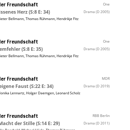
ller Freundschaft
One
issenes Herz
(S:8 E: 34)
Drama
(D 2005)
ieter Bellmann
,
Thomas Rühmann
,
Hendrikje Fitz
ller Freundschaft
One
emfehler
(S:8 E: 35)
Drama
(D 2005)
ieter Bellmann
,
Thomas Rühmann
,
Hendrikje Fitz
ller Freundschaft
MDR
eigene Faust
(S:22 E: 34)
Drama
(D 2019)
onika Lennartz
,
Holger Daemgen
,
Leonard Scholz
ller Freundschaft
RBB Berlin
Macht der Stille
(S:14 E: 29)
Drama
(D 2011)