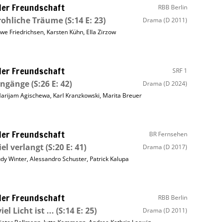
ller Freundschaft
RBB Berlin
rohliche Träume
(S:14 E: 23)
Drama
(D 2011)
we Friedrichsen
,
Karsten Kühn
,
Ella Zirzow
ller Freundschaft
SRF 1
ingänge
(S:26 E: 42)
Drama
(D 2024)
arijam Agischewa
,
Karl Kranzkowski
,
Marita Breuer
ller Freundschaft
BR Fernsehen
iel verlangt
(S:20 E: 41)
Drama
(D 2017)
udy Winter
,
Alessandro Schuster
,
Patrick Kalupa
ller Freundschaft
RBB Berlin
el Licht ist ...
(S:14 E: 25)
Drama
(D 2011)