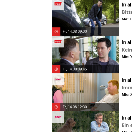
In a
Bitt
Mit
:
T
Fr, 14.08 09:00
In a
Kein
Mit
:
D
Fr, 14.08 09:45
In a
Imme
Mit
:
D
Fr, 14.08 12:30
In a
Ein 