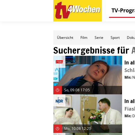
TV-Pro
Übersicht
Film
Serie
Sport
Doku
Suchergebnisse für
In a
Schl
Mit
:
N
So, 09.08 17:05
In a
Fias
Mit
:
D
Mo, 10.08 12:20