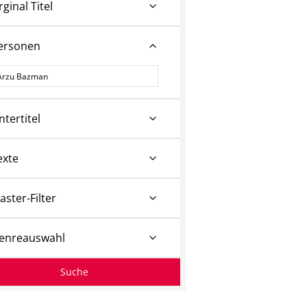
rginal Titel
ersonen
ersonen
ntertitel
exte
aster-Filter
enreauswahl
Suche