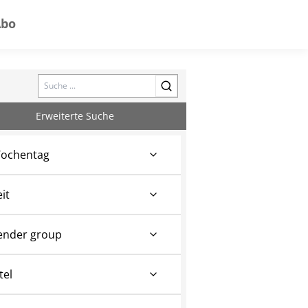
Abo
Search
Erweiterte Suche
ochentag
eit
ender group
tel