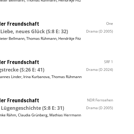
ieter Bellmann
,
Thomas Rühmann
,
Hendrikje Fitz
ller Freundschaft
One
 Liebe, neues Glück
(S:8 E: 32)
Drama
(D 2005)
ieter Bellmann
,
Thomas Rühmann
,
Hendrikje Fitz
ller Freundschaft
SRF 1
strecke
(S:26 E: 41)
Drama
(D 2024)
annes Linder
,
Irina Kurbanova
,
Thomas Rühmann
ller Freundschaft
NDR Fernsehen
 Lügengeschichte
(S:8 E: 31)
Drama
(D 2005)
nke Rähm
,
Claudia Grünberg
,
Mathias Herrmann