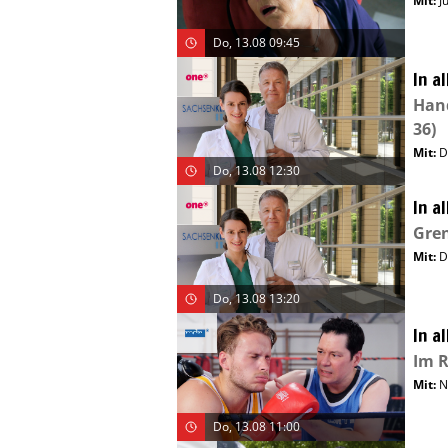
Mit
:
J
Do, 13.08 09:45
In a
Hand
36)
Mit
:
D
Do, 13.08 12:30
In a
Gre
Mit
:
D
Do, 13.08 13:20
In a
Im R
Mit
:
N
Do, 13.08 11:00