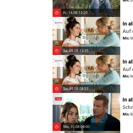
Mit
:
D
Fr, 14.08 13:20
In a
Auf
Mit
:
M
Sa, 08.08 13:35
In a
Auf
Mit
:
M
So, 09.08 08:55
In a
Sch
Mit
:
B
Mo, 10.08 09:00