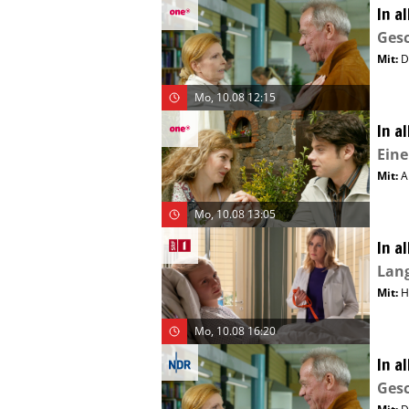
In a
Gesc
Mit
:
D
Mo, 10.08 12:15
In a
Eine
Mit
:
A
Mo, 10.08 13:05
In a
Lang
Mit
:
H
Mo, 10.08 16:20
In a
Gesc