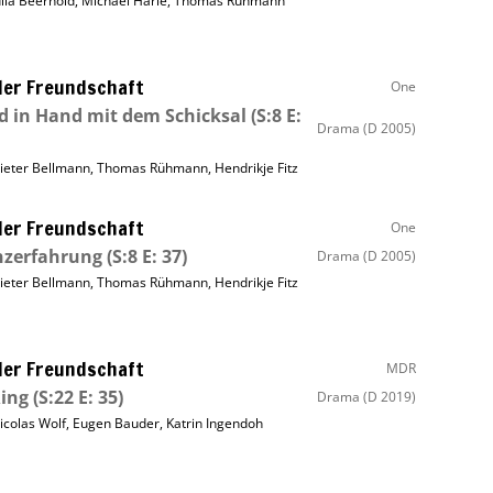
ulia Beerhold
,
Michael Härle
,
Thomas Rühmann
ller Freundschaft
One
 in Hand mit dem Schicksal
(S:8 E:
Drama
(D 2005)
ieter Bellmann
,
Thomas Rühmann
,
Hendrikje Fitz
ller Freundschaft
One
nzerfahrung
(S:8 E: 37)
Drama
(D 2005)
ieter Bellmann
,
Thomas Rühmann
,
Hendrikje Fitz
ller Freundschaft
MDR
ing
(S:22 E: 35)
Drama
(D 2019)
icolas Wolf
,
Eugen Bauder
,
Katrin Ingendoh