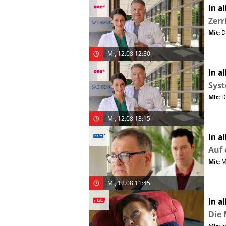
In a
Zerr
Mit
:
D
Mi, 12.08 12:30
In a
Syst
Mit
:
D
Mi, 12.08 13:15
In a
Auf 
Mit
:
M
Mi, 12.08 11:45
In a
Die 