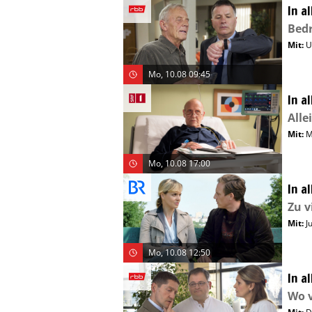
In a
Bed
Mit
:
U
Mo, 10.08 09:45
In a
Alle
Mit
:
M
Mo, 10.08 17:00
In a
Zu v
Mit
:
J
Mo, 10.08 12:50
In a
Wo vi