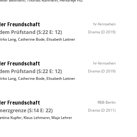
ieter Bellmann
,
Thomas Rühmann
,
Hendrikje Fitz
ller Freundschaft
hr-fernsehen
 dem Prüfstand
(S:22 E: 12)
Drama
(D 2019)
irko Lang
,
Catherine Bode
,
Elisabeth Lattner
ller Freundschaft
hr-fernsehen
 dem Prüfstand
(S:22 E: 12)
Drama
(D 2019)
irko Lang
,
Catherine Bode
,
Elisabeth Lattner
ller Freundschaft
RBB Berlin
merzgrenze
(S:14 E: 22)
Drama
(D 2011)
ettina Kupfer
,
Klaus Lehmann
,
Maja Lehrer