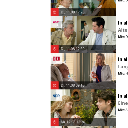
Mit
:
D
Di, 11.08 12:20
In a
Alte
Mit
:
D
Di, 11.08 12:30
In a
Lang
Mit
:
H
Di, 11.08 09:15
In a
Eine
Mit
:
A
Mi, 12.08 12:20