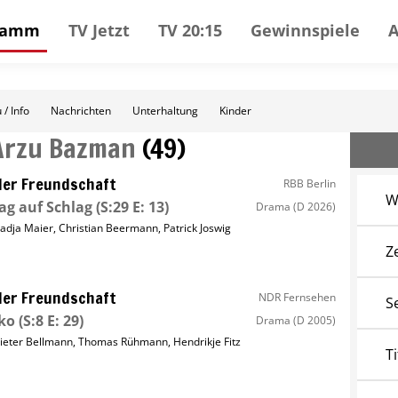
gramm
TV Jetzt
TV 20:15
Gewinnspiele
 / Info
Nachrichten
Unterhaltung
Kinder
Arzu Bazman
(
49
)
ller Freundschaft
RBB Berlin
W
ag auf Schlag
(S:29 E: 13)
Drama
(D 2026)
adja Maier
,
Christian Beermann
,
Patrick Joswig
Z
ller Freundschaft
NDR Fernsehen
S
ko
(S:8 E: 29)
Drama
(D 2005)
ieter Bellmann
,
Thomas Rühmann
,
Hendrikje Fitz
Ti