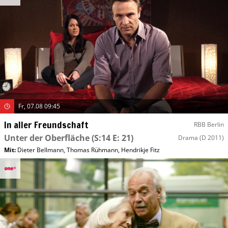
Fr, 07.08 09:45
In aller Freundschaft
RBB Berlin
Unter der Oberfläche
(S:14 E: 21)
Drama
(D 2011)
Mit
:
Dieter Bellmann
,
Thomas Rühmann
,
Hendrikje Fitz