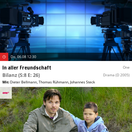
Do, 06.08 12:30
In aller Freundschaft
One
Bilanz
(S:8 E: 26)
Drama
(D 2005)
Mit
:
Dieter Bellmann
,
Thomas Rühmann
,
Johannes Steck