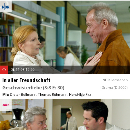
Di, 11.08 12:20
In aller Freundschaft
NDR Fernsehen
Geschwisterliebe
(S:8 E: 30)
Drama
(D 2005)
Mit
:
Dieter Bellmann
,
Thomas Rühmann
,
Hendrikje Fitz