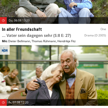
Do, 06.08 13:20
In aller Freundschaft
One
... Vater sein dagegen sehr
(S:8 E: 27)
Drama
(D 2005)
Mit
:
Dieter Bellmann
,
Thomas Rühmann
,
Hendrikje Fitz
Fr, 07.08 12:20