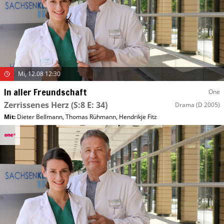
Mi, 12.08 12:30
In aller Freundschaft
One
Zerrissenes Herz
(S:8 E: 34)
Drama
(D 2005)
Mit
:
Dieter Bellmann
,
Thomas Rühmann
,
Hendrikje Fitz