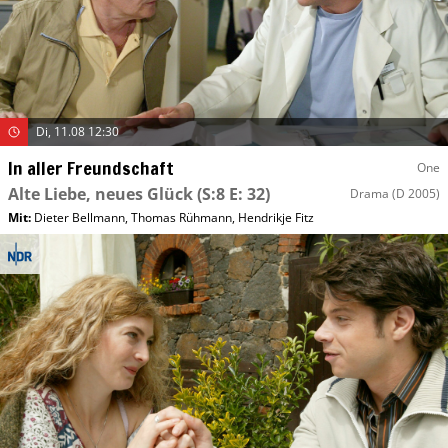
Di, 11.08 12:30
In aller Freundschaft
One
Alte Liebe, neues Glück
(S:8 E: 32)
Drama
(D 2005)
Mit
:
Dieter Bellmann
,
Thomas Rühmann
,
Hendrikje Fitz