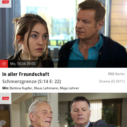
Mo, 10.08 09:00
In aller Freundschaft
RBB Berlin
Schmerzgrenze
(S:14 E: 22)
Drama
(D 2011)
Mit
:
Bettina Kupfer
,
Klaus Lehmann
,
Maja Lehrer