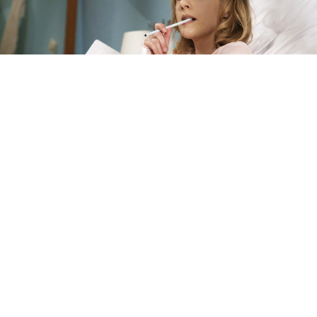
Di, 11.08 09:00
In aller Freundschaft
RBB Berlin
Getrennte Wege
(S:14 E: 24)
Drama
(D 2011)
Mit
:
Dieter Bellmann
,
Jutta Kammann
,
Andrea Kathrin Loewig