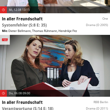
Mi, 12.08 13:15
In aller Freundschaft
One
Systemfehler
(S:8 E: 35)
Drama
(D 2005)
Mit
:
Dieter Bellmann
,
Thomas Rühmann
,
Hendrikje Fitz
Do, 06.08 09:00
In aller Freundschaft
RBB Berlin
Verantwortung
(S:14 E: 18)
Drama
(D 2011)