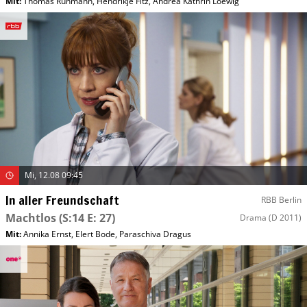
Mit
:
Thomas Rühmann
,
Hendrikje Fitz
,
Andrea Kathrin Loewig
Mi, 12.08 09:45
In aller Freundschaft
RBB Berlin
Machtlos
(S:14 E: 27)
Drama
(D 2011)
Mit
:
Annika Ernst
,
Elert Bode
,
Paraschiva Dragus