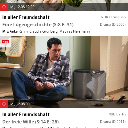
Mi, 12.08 12:20
In aller Freundschaft
NDR Fernsehen
Eine Lügengeschichte
(S:8 E: 31)
Drama
(D 2005)
Mit
:
Anke Rähm
,
Claudia Grünberg
,
Mathias Herrmann
Mi, 12.08 09:00
In aller Freundschaft
RBB Berlin
Der freie Wille
(S:14 E: 26)
Drama
(D 2011)