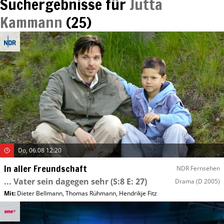
Suchergebnisse für
Jutta
Kammann
(
25
)
Do, 06.08 12:20
In aller Freundschaft
NDR Fernsehen
... Vater sein dagegen sehr
(S:8 E: 27)
Drama
(D 2005)
Mit
:
Dieter Bellmann
,
Thomas Rühmann
,
Hendrikje Fitz