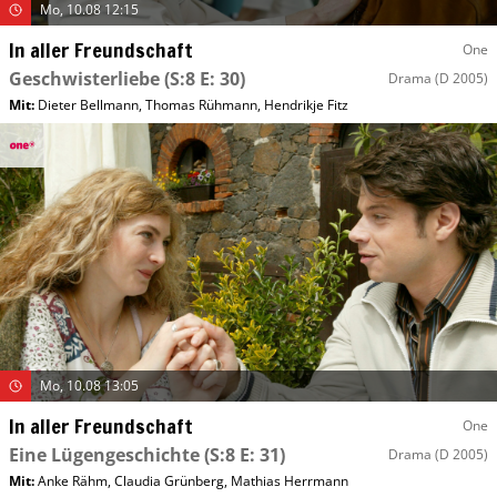
Mo, 10.08 12:15
In aller Freundschaft
One
Geschwisterliebe
(S:8 E: 30)
Drama
(D 2005)
Mit
:
Dieter Bellmann
,
Thomas Rühmann
,
Hendrikje Fitz
Mo, 10.08 13:05
In aller Freundschaft
One
Eine Lügengeschichte
(S:8 E: 31)
Drama
(D 2005)
Mit
:
Anke Rähm
,
Claudia Grünberg
,
Mathias Herrmann