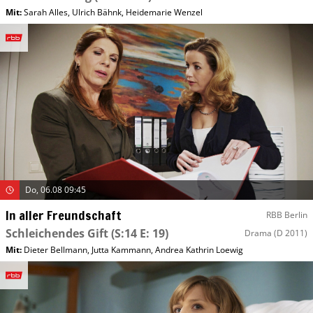
Mit
:
Sarah Alles
,
Ulrich Bähnk
,
Heidemarie Wenzel
Do, 06.08 09:45
In aller Freundschaft
RBB Berlin
Schleichendes Gift
(S:14 E: 19)
Drama
(D 2011)
Mit
:
Dieter Bellmann
,
Jutta Kammann
,
Andrea Kathrin Loewig