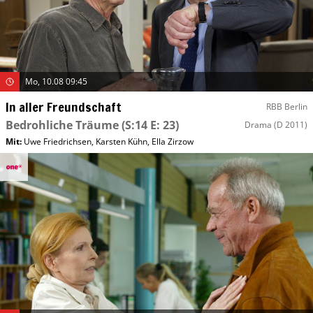
Mo, 10.08 09:45
In aller Freundschaft
RBB Berlin
Bedrohliche Träume
(S:14 E: 23)
Drama
(D 2011)
Mit
:
Uwe Friedrichsen
,
Karsten Kühn
,
Ella Zirzow