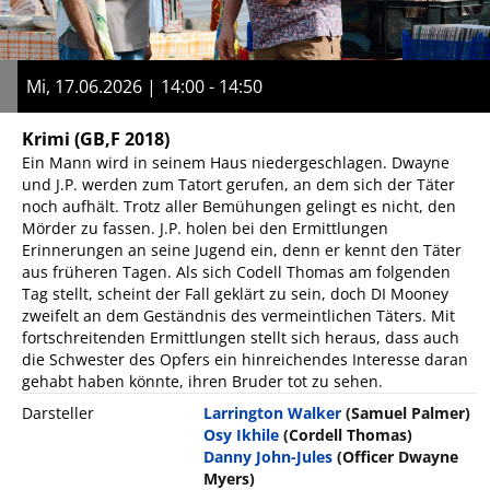
Mi, 17.06.2026 | 14:00 - 14:50
Krimi
(GB,F 2018)
Ein Mann wird in seinem Haus niedergeschlagen. Dwayne
und J.P. werden zum Tatort gerufen, an dem sich der Täter
noch aufhält. Trotz aller Bemühungen gelingt es nicht, den
Mörder zu fassen. J.P. holen bei den Ermittlungen
Erinnerungen an seine Jugend ein, denn er kennt den Täter
aus früheren Tagen. Als sich Codell Thomas am folgenden
Tag stellt, scheint der Fall geklärt zu sein, doch DI Mooney
zweifelt an dem Geständnis des vermeintlichen Täters. Mit
fortschreitenden Ermittlungen stellt sich heraus, dass auch
die Schwester des Opfers ein hinreichendes Interesse daran
gehabt haben könnte, ihren Bruder tot zu sehen.
Darsteller
Larrington Walker
(Samuel Palmer)
Osy Ikhile
(Cordell Thomas)
Danny John-Jules
(Officer Dwayne
Myers)