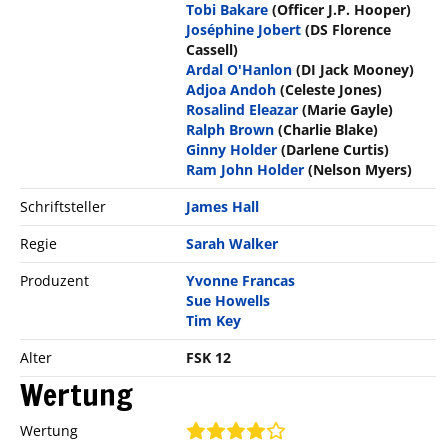
Tobi Bakare
(Officer J.P. Hooper)
Joséphine Jobert
(DS Florence
Cassell)
Ardal O'Hanlon
(DI Jack Mooney)
Adjoa Andoh
(Celeste Jones)
Rosalind Eleazar
(Marie Gayle)
Ralph Brown
(Charlie Blake)
Ginny Holder
(Darlene Curtis)
Ram John Holder
(Nelson Myers)
Schriftsteller
James Hall
Regie
Sarah Walker
Produzent
Yvonne Francas
Sue Howells
Tim Key
Alter
FSK 12
Wertung
Wertung