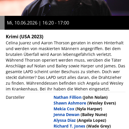
Mi, 10.06.2026 | 16:20 - 17:00
Krimi
(USA 2023)
Celina Juarez und Aaron Thorson geraten in einen Hinterhalt
und werden von maskierten Männern angegriffen. Bei dem
brutalen Überfall wird Aaron lebensgefährlich verletzt.
Während Thorson operiert werden muss, verüben die Täter
Anschläge auf Nolan und Bailey sowie Harper und James. Das
gesamte LAPD scheint unter Beschuss zu stehen. Doch wer
steckt dahinter? Das LAPD setzt alles daran, die Drahtzieher
zu finden. Währenddessen befinden sich Angela und Wesley
im Krankenhaus. Bei ihr haben die Wehen eingesetzt.
Darsteller
Nathan Fillion
(John Nolan)
Shawn Ashmore
(Wesley Evers)
Mekia Cox
(Nyla Harper)
Jenna Dewan
(Bailey Nune)
Alyssa Diaz
(Angela Lopez)
Richard T. Jones
(Wade Grey)