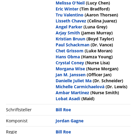
Melissa O'Neil
(Lucy Chen)
Eric Winter
(Tim Bradford)
Tru Valentino
(Aaron Thorsen)
Lisseth Chavez
(Celina Juarez)
Angel Parker
(Luna Grey)
Arjay Smith
(James Murray)
Kristian Bruun
(Boyd Taylor)
Paul Schackman
(Dr. Vance)
Chet Grissom
(Luke Moran)
Hans Obma
(Hamza Young)
Crystal Coney
(Nurse Lisa)
Morgana Wise
(Nurse Morgan)
Jan M. Janssen
(Officer Jan)
Danielle Juliet Ma
(Dr. Schneider)
Michelle Carmichaelová
(Dr. Lewis)
Ambar Martinez
(Nurse Smith)
Lobat Asadi
(Maid)
Schriftsteller
Bill Roe
Komponist
Jordan Gagne
Regie
Bill Roe