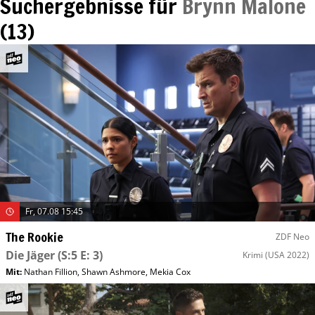
Suchergebnisse für
Brynn Malone
(
13
)
Fr, 07.08 15:45
The Rookie
ZDF Neo
Die Jäger
(S:5 E: 3)
Krimi
(USA 2022)
Mit
:
Nathan Fillion
,
Shawn Ashmore
,
Mekia Cox