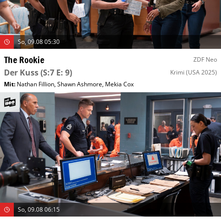
So, 09.08 05:30
The Rookie
ZDF Neo
Der Kuss
(S:7 E: 9)
Krimi
(USA 2025)
Mit
:
Nathan Fillion
,
Shawn Ashmore
,
Mekia Cox
So, 09.08 06:15