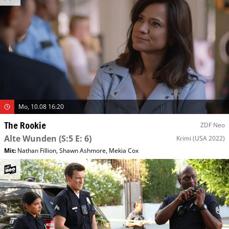
Mo, 10.08 16:20
The Rookie
ZDF Neo
Alte Wunden
(S:5 E: 6)
Krimi
(USA 2022)
Mit
:
Nathan Fillion
,
Shawn Ashmore
,
Mekia Cox