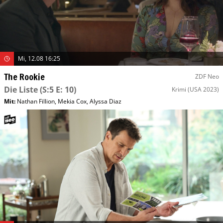
Mi, 12.08 16:25
The Rookie
ZDF Neo
Die Liste
(S:5 E: 10)
Krimi
(USA 2023)
Mit
:
Nathan Fillion
,
Mekia Cox
,
Alyssa Diaz