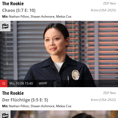
The Rookie
ZDF Neo
Chaos
(S:7 E: 10)
Krimi
(USA 2025)
Mit
:
Nathan Fillion
,
Shawn Ashmore
,
Mekia Cox
Mo, 10.08 15:40
The Rookie
ZDF Neo
Der Flüchtige
(S:5 E: 5)
Krimi
(USA 2022)
Mit
:
Nathan Fillion
,
Shawn Ashmore
,
Mekia Cox