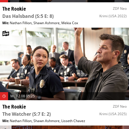
The Rookie
ZDF Neo
Das Halsband
(S:5 E: 8)
Krimi
(USA 2022)
Mit
:
Nathan Fillion
,
Shawn Ashmore
,
Mekia Cox
Mi, 12.08 05:25
The Rookie
ZDF Neo
The Watcher
(S:7 E: 2)
Krimi
(USA 2025)
Mit
:
Nathan Fillion
,
Shawn Ashmore
,
Lisseth Chavez