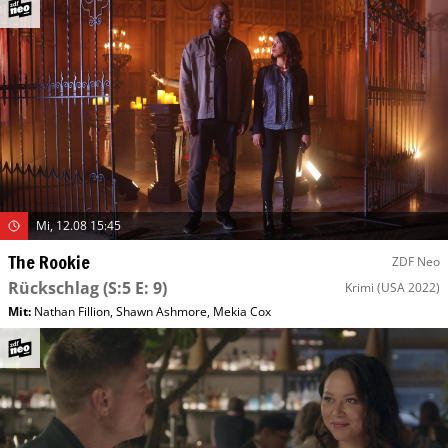
Mi, 12.08 15:45
The Rookie
ZDF Neo
Rückschlag
(S:5 E: 9)
Krimi
(USA 2022)
Mit
:
Nathan Fillion
,
Shawn Ashmore
,
Mekia Cox