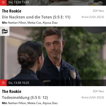
Do, 13.08 15:45
The Rookie
ZDF Neo
Die Nackten und die Toten
(S:5 E: 11)
Krimi
(USA 2023)
Mit
:
Nathan Fillion
,
Mekia Cox
,
Alyssa Diaz
Do, 13.08 16:25
The Rookie
ZDF Neo
Todesmeldung
(S:5 E: 12)
Krimi
(USA 2023)
Mit
:
Nathan Fillion
,
Mekia Cox
,
Alyssa Diaz