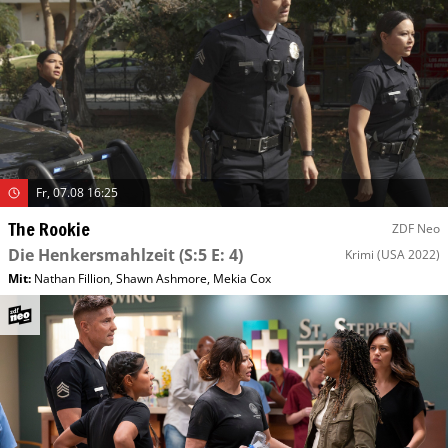
Fr, 07.08 16:25
The Rookie
ZDF Neo
Die Henkersmahlzeit
(S:5 E: 4)
Krimi
(USA 2022)
Mit
:
Nathan Fillion
,
Shawn Ashmore
,
Mekia Cox