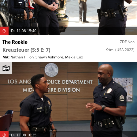
Di, 11.08 15:40
The Rookie
ZDF Neo
Kreuzfeuer
(S:5 E: 7)
Krimi
(USA 2022)
Mit
:
Nathan Fillion
,
Shawn Ashmore
,
Mekia Cox
Di, 11.08 16:25