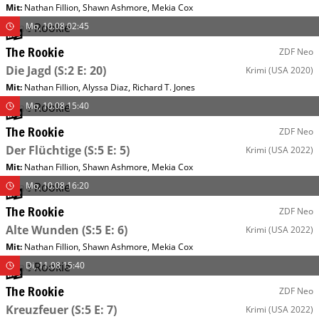
Mit
:
Nathan Fillion
,
Shawn Ashmore
,
Mekia Cox
Mo, 10.08 02:45
The Rookie
ZDF Neo
Die Jagd
(S:2 E: 20)
Krimi
(USA 2020)
Mit
:
Nathan Fillion
,
Alyssa Diaz
,
Richard T. Jones
Mo, 10.08 15:40
The Rookie
ZDF Neo
Der Flüchtige
(S:5 E: 5)
Krimi
(USA 2022)
Mit
:
Nathan Fillion
,
Shawn Ashmore
,
Mekia Cox
Mo, 10.08 16:20
The Rookie
ZDF Neo
Alte Wunden
(S:5 E: 6)
Krimi
(USA 2022)
Mit
:
Nathan Fillion
,
Shawn Ashmore
,
Mekia Cox
Di, 11.08 15:40
The Rookie
ZDF Neo
Kreuzfeuer
(S:5 E: 7)
Krimi
(USA 2022)