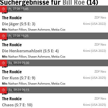
Suchergebnisse für
Bill Roe
(
14
)
Fr, 07.08 15:45
The Rookie
ZDF Neo
Die Jäger
(S:5 E: 3)
Krimi
(USA 2022)
Mit
:
Nathan Fillion
,
Shawn Ashmore
,
Mekia Cox
Fr, 07.08 16:25
The Rookie
ZDF Neo
Die Henkersmahlzeit
(S:5 E: 4)
Krimi
(USA 2022)
Mit
:
Nathan Fillion
,
Shawn Ashmore
,
Mekia Cox
So, 09.08 05:30
The Rookie
ZDF Neo
Der Kuss
(S:7 E: 9)
Krimi
(USA 2025)
Mit
:
Nathan Fillion
,
Shawn Ashmore
,
Mekia Cox
So, 09.08 06:15
The Rookie
ZDF Neo
Chaos
(S:7 E: 10)
Krimi
(USA 2025)