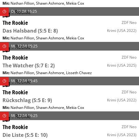
Mit
:
Nathan Fillion
,
Shawn Ashmore
,
Mekia Cox
Di, 11.08 16:25
The Rookie
ZDF Neo
Das Halsband
(S:5 E: 8)
Krimi
(USA 2022)
Mit
:
Nathan Fillion
,
Shawn Ashmore
,
Mekia Cox
Mi, 12.08 05:25
The Rookie
ZDF Neo
The Watcher
(S:7 E: 2)
Krimi
(USA 2025)
Mit
:
Nathan Fillion
,
Shawn Ashmore
,
Lisseth Chavez
Mi, 12.08 15:45
The Rookie
ZDF Neo
Rückschlag
(S:5 E: 9)
Krimi
(USA 2022)
Mit
:
Nathan Fillion
,
Shawn Ashmore
,
Mekia Cox
Mi, 12.08 16:25
The Rookie
ZDF Neo
Die Liste
(S:5 E: 10)
Krimi
(USA 2023)