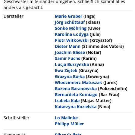
Geschwister miteinander umgehen. Schließlich kommt alles
anders als gedacht.
Darsteller
Marie Gruber
(Inge)
Jörg Schüttauf
(Klaus)
Sönke Möhring
(Uwe)
Karolina Łodyga
(Jule)
Piotr Witkowski
(Krzysztof)
Dieter Mann
(Stimme des Vaters)
Joachim Bliese
(Notar)
Samir Fuchs
(Karim)
Łucja Burzyńska
(Anna)
Ewa Ziętek
(Grazyna)
Grażyna Bułka
(Seweryna)
Włodzimierz Matuszak
(Jurek)
Bożena Baranowska
(Polizeichefin)
Bernardeta Komiago
(Bar Frau)
Izabela Kala
(Majas Mutter)
Katarzyna Kozielska
(Nina)
Schriftsteller
Lo Malinke
Philipp Müller
Komponist
Biber Gullatz