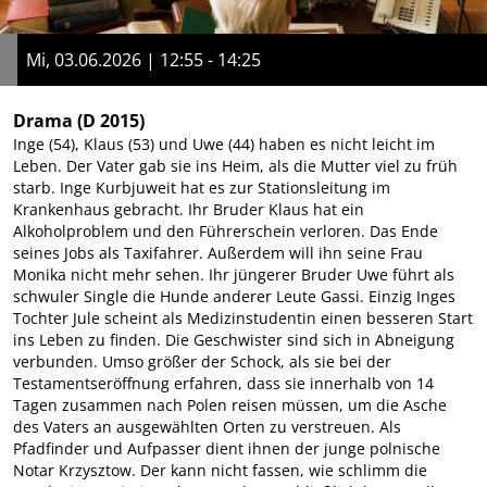
Mi, 03.06.2026 | 12:55 - 14:25
Drama
(D 2015)
Inge (54), Klaus (53) und Uwe (44) haben es nicht leicht im
Leben. Der Vater gab sie ins Heim, als die Mutter viel zu früh
starb. Inge Kurbjuweit hat es zur Stationsleitung im
Krankenhaus gebracht. Ihr Bruder Klaus hat ein
Alkoholproblem und den Führerschein verloren. Das Ende
seines Jobs als Taxifahrer. Außerdem will ihn seine Frau
Monika nicht mehr sehen. Ihr jüngerer Bruder Uwe führt als
schwuler Single die Hunde anderer Leute Gassi. Einzig Inges
Tochter Jule scheint als Medizinstudentin einen besseren Start
ins Leben zu finden. Die Geschwister sind sich in Abneigung
verbunden. Umso größer der Schock, als sie bei der
Testamentseröffnung erfahren, dass sie innerhalb von 14
Tagen zusammen nach Polen reisen müssen, um die Asche
des Vaters an ausgewählten Orten zu verstreuen. Als
Pfadfinder und Aufpasser dient ihnen der junge polnische
Notar Krzysztow. Der kann nicht fassen, wie schlimm die