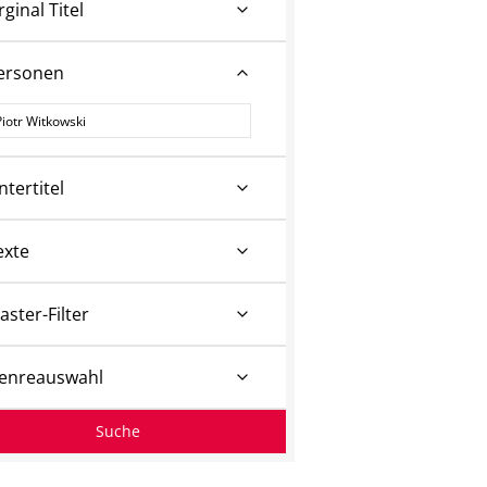
rginal Titel
ersonen
ersonen
ntertitel
exte
aster-Filter
enreauswahl
Suche