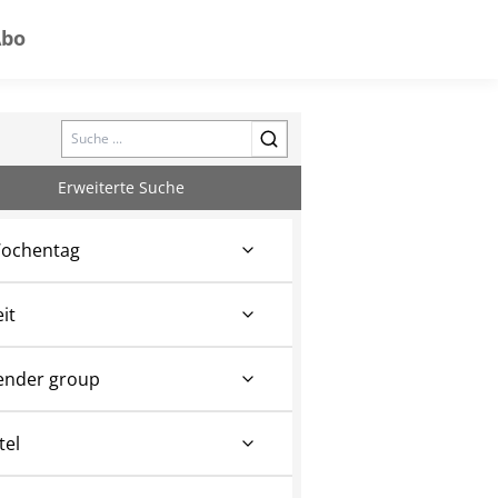
Abo
Search
Erweiterte Suche
ochentag
eit
ender group
tel