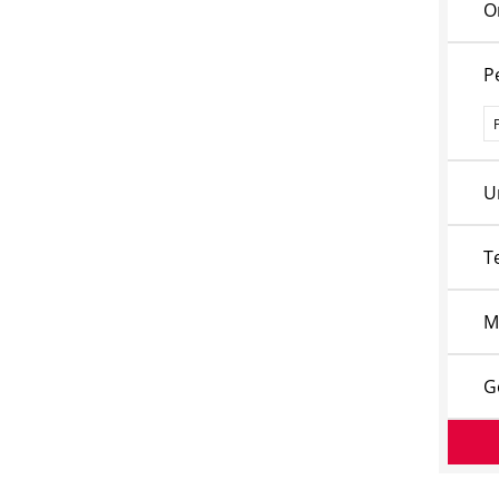
O
P
P
U
T
M
G