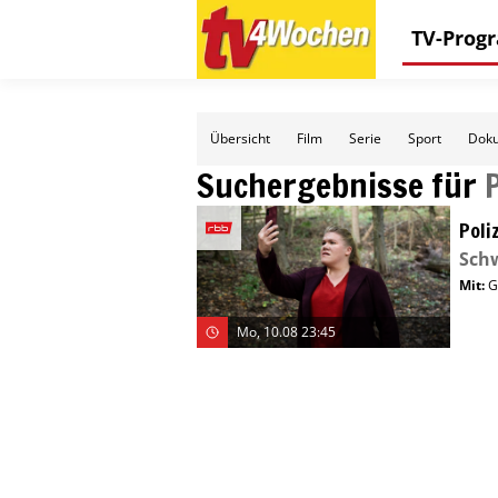
TV-Pro
Übersicht
Film
Serie
Sport
Doku
Suchergebnisse für
Poli
Sch
Mit
:
G
Mo, 10.08 23:45