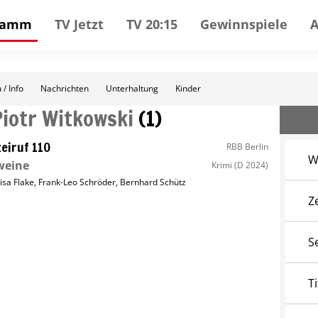
gramm
TV Jetzt
TV 20:15
Gewinnspiele
 / Info
Nachrichten
Unterhaltung
Kinder
Piotr Witkowski
(
1
)
zeiruf 110
RBB Berlin
W
weine
Krimi
(D 2024)
isa Flake
,
Frank-Leo Schröder
,
Bernhard Schütz
Z
S
Ti