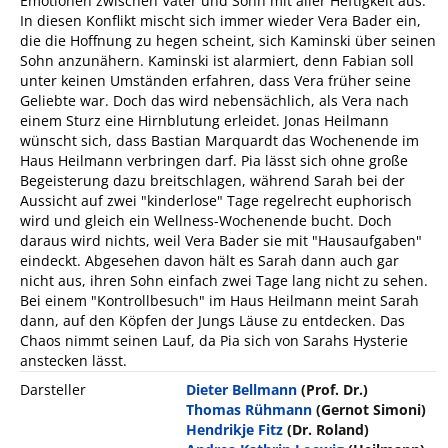
Emotionen zwischen Vater und Sohn mit aller Heftigkeit aus.
In diesen Konflikt mischt sich immer wieder Vera Bader ein,
die die Hoffnung zu hegen scheint, sich Kaminski über seinen
Sohn anzunähern. Kaminski ist alarmiert, denn Fabian soll
unter keinen Umständen erfahren, dass Vera früher seine
Geliebte war. Doch das wird nebensächlich, als Vera nach
einem Sturz eine Hirnblutung erleidet. Jonas Heilmann
wünscht sich, dass Bastian Marquardt das Wochenende im
Haus Heilmann verbringen darf. Pia lässt sich ohne große
Begeisterung dazu breitschlagen, während Sarah bei der
Aussicht auf zwei "kinderlose" Tage regelrecht euphorisch
wird und gleich ein Wellness-Wochenende bucht. Doch
daraus wird nichts, weil Vera Bader sie mit "Hausaufgaben"
eindeckt. Abgesehen davon hält es Sarah dann auch gar
nicht aus, ihren Sohn einfach zwei Tage lang nicht zu sehen.
Bei einem "Kontrollbesuch" im Haus Heilmann meint Sarah
dann, auf den Köpfen der Jungs Läuse zu entdecken. Das
Chaos nimmt seinen Lauf, da Pia sich von Sarahs Hysterie
anstecken lässt.
Darsteller
Dieter Bellmann
(Prof. Dr.)
Thomas Rühmann
(Gernot Simoni)
Hendrikje Fitz
(Dr. Roland)