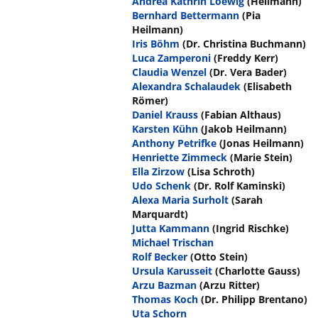
Andrea Kathrin Loewig
(Heilmann)
Bernhard Bettermann
(Pia
Heilmann)
Iris Böhm
(Dr. Christina Buchmann)
Luca Zamperoni
(Freddy Kerr)
Claudia Wenzel
(Dr. Vera Bader)
Alexandra Schalaudek
(Elisabeth
Römer)
Daniel Krauss
(Fabian Althaus)
Karsten Kühn
(Jakob Heilmann)
Anthony Petrifke
(Jonas Heilmann)
Henriette Zimmeck
(Marie Stein)
Ella Zirzow
(Lisa Schroth)
Udo Schenk
(Dr. Rolf Kaminski)
Alexa Maria Surholt
(Sarah
Marquardt)
Jutta Kammann
(Ingrid Rischke)
Michael Trischan
Rolf Becker
(Otto Stein)
Ursula Karusseit
(Charlotte Gauss)
Arzu Bazman
(Arzu Ritter)
Thomas Koch
(Dr. Philipp Brentano)
Uta Schorn