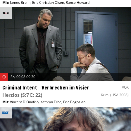
Mit
:
James Brolin
,
Eric Christian Olsen
,
Rance Howard
So, 09.08 09:30
Criminal Intent – Verbrechen im Visier
VOX
Herzlos
(S:7 E: 22)
Krimi
(USA 2008)
Mit
:
Vincent D'Onofrio
,
Kathryn Erbe
,
Eric Bogosian