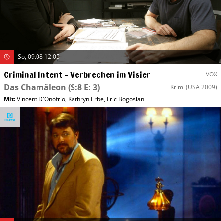
So, 09.08 12:05
Criminal Intent – Verbrechen im Visier
VOX
Das Chamäleon
(S:8 E: 3)
Krimi
(USA 2009)
Mit
:
Vincent D'Onofrio
,
Kathryn Erbe
,
Eric Bogosian