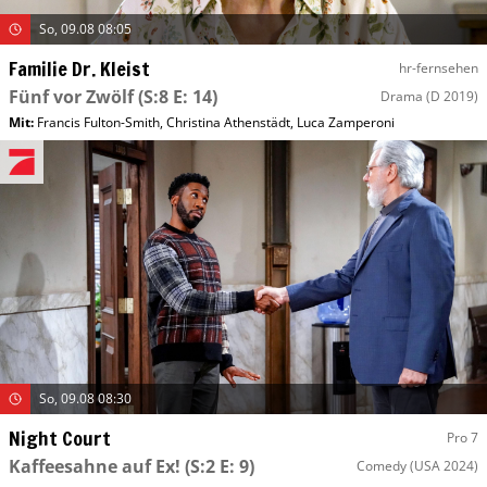
So, 09.08 08:05
Familie Dr. Kleist
hr-fernsehen
Fünf vor Zwölf
(S:8 E: 14)
Drama
(D 2019)
Mit
:
Francis Fulton-Smith
,
Christina Athenstädt
,
Luca Zamperoni
So, 09.08 08:30
Night Court
Pro 7
Kaffeesahne auf Ex!
(S:2 E: 9)
Comedy
(USA 2024)