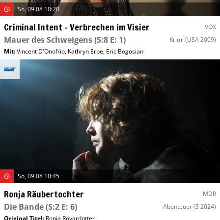
So, 09.08 10:20
Criminal Intent – Verbrechen im Visier
VOX
Mauer des Schweigens
(S:8 E: 1)
Krimi
(USA 2009)
Mit
:
Vincent D'Onofrio
,
Kathryn Erbe
,
Eric Bogosian
So, 09.08 10:45
Ronja Räubertochter
MDR
Die Bande
(S:2 E: 6)
Abenteuer
(S 2024)
Original Titel:
Ronja Rövardotter