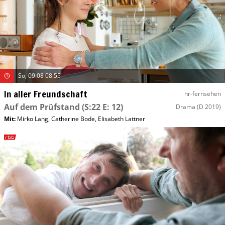
So, 09.08 08:55
In aller Freundschaft
hr-fernsehen
Auf dem Prüfstand
(S:22 E: 12)
Drama
(D 2019)
Mit
:
Mirko Lang
,
Catherine Bode
,
Elisabeth Lattner