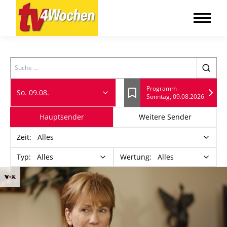
Search
Programm
So. 09.08.
Sonntag, 09.08.2026
Lesezeichen
Hauptsender
Weitere Sender
Zeit
:
Alles
Typ
:
Alles
Wertung
:
Alles