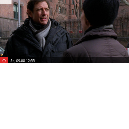
So, 09.08 12:55
Criminal Intent – Verbrechen im Visier
VOX
Durchgedreht
(S:8 E: 4)
Krimi
(USA 2009)
Mit
:
Jeff Goldblum
,
Julianne Nicholson
,
Eric Bogosian