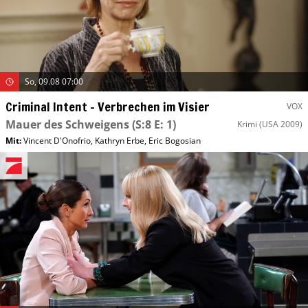
So, 09.08 07:00
Criminal Intent – Verbrechen im Visier
VOX
Mauer des Schweigens
(S:8 E: 1)
Krimi
(USA 2009)
Mit
:
Vincent D'Onofrio
,
Kathryn Erbe
,
Eric Bogosian