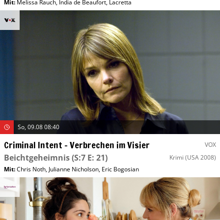
Mit
:
Melissa Rauch
,
India de Beaufort
,
Lacretta
So, 09.08 08:40
Criminal Intent – Verbrechen im Visier
VOX
Beichtgeheimnis
(S:7 E: 21)
Krimi
(USA 2008)
Mit
:
Chris Noth
,
Julianne Nicholson
,
Eric Bogosian