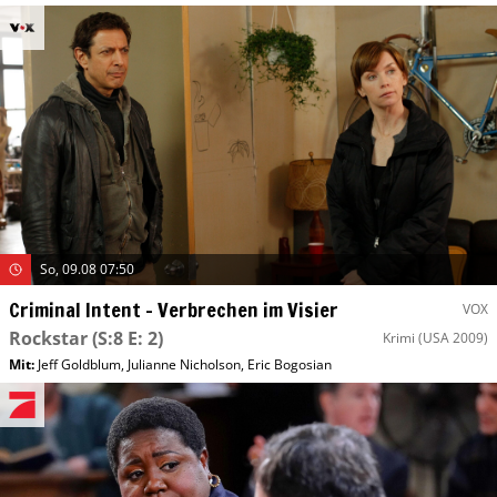
So, 09.08 07:50
Criminal Intent – Verbrechen im Visier
VOX
Rockstar
(S:8 E: 2)
Krimi
(USA 2009)
Mit
:
Jeff Goldblum
,
Julianne Nicholson
,
Eric Bogosian