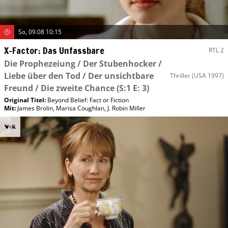
So, 09.08 10:15
X-Factor: Das Unfassbare
RTL 2
Die Prophezeiung / Der Stubenhocker /
Liebe über den Tod / Der unsichtbare
Thriller
(USA 1997)
Freund / Die zweite Chance
(S:1 E: 3)
Original Titel:
Beyond Belief: Fact or Fiction
Mit
:
James Brolin
,
Marisa Coughlan
,
J. Robin Miller