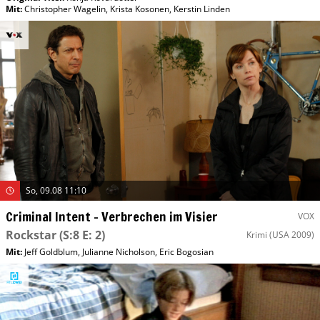
Mit
:
Christopher Wagelin
,
Krista Kosonen
,
Kerstin Linden
So, 09.08 11:10
Criminal Intent – Verbrechen im Visier
VOX
Rockstar
(S:8 E: 2)
Krimi
(USA 2009)
Mit
:
Jeff Goldblum
,
Julianne Nicholson
,
Eric Bogosian