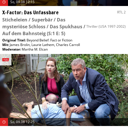
So, 09.08 12:15
X-Factor: Das Unfassbare
RTL 2
Sticheleien / Superbär / Das
mysteriöse Schloss / Das Spukhaus /
Thriller
(USA 1997-2002)
Auf dem Bahnsteig
(S:1 E: 5)
Original Titel:
Beyond Belief: Fact or Fiction
Mit
:
James Brolin
,
Laurie Lathem
,
Charles Carroll
Moderator
:
Martha M. Elcan
So, 09.08 12:25