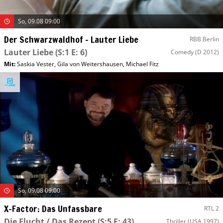
So, 09.08 09:00
Der Schwarzwaldhof – Lauter Liebe
RBB Berlin
Lauter Liebe
(S:1 E: 6)
Comedy
(D 2012)
Mit
:
Saskia Vester
,
Gila von Weitershausen
,
Michael Fitz
So, 09.08 09:00
X-Factor: Das Unfassbare
RTL 2
Die Flucht / Das Rezept
(S:5 E: 43)
Thriller
(USA 1997)