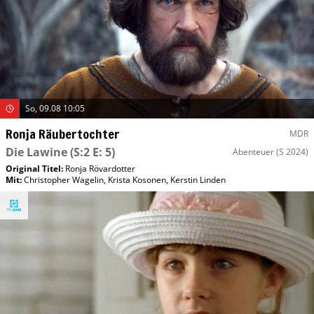
So, 09.08 10:05
Ronja Räubertochter
MDR
Die Lawine
(S:2 E: 5)
Abenteuer
(S 2024)
Original Titel:
Ronja Rövardotter
Mit
:
Christopher Wagelin
,
Krista Kosonen
,
Kerstin Linden