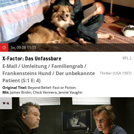
So, 09.08 11:15
X-Factor: Das Unfassbare
RTL 2
E-Mail / Umleitung / Familiengrab /
Frankensteins Hund / Der unbekannte
Thriller
(USA 1997)
Patient
(S:1 E: 4)
Original Titel:
Beyond Belief: Fact or Fiction
Mit
:
James Brolin
,
Chick Vennera
,
Jennie Vaughn