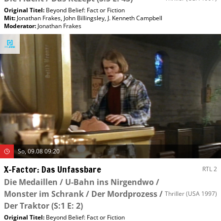
Original Titel:
Beyond Belief: Fact or Fiction
Mit
:
Jonathan Frakes
,
John Billingsley
,
J. Kenneth Campbell
Moderator
:
Jonathan Frakes
So, 09.08 09:20
X-Factor: Das Unfassbare
RTL 2
Die Medaillen / U-Bahn ins Nirgendwo /
Monster im Schrank / Der Mordprozess /
Thriller
(USA 1997)
Der Traktor
(S:1 E: 2)
Original Titel:
Beyond Belief: Fact or Fiction