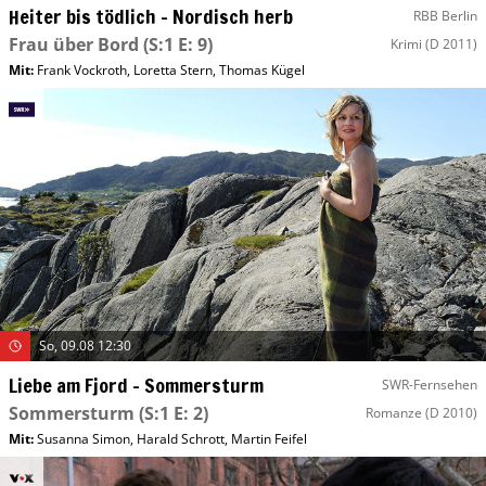
Heiter bis tödlich – Nordisch herb
RBB Berlin
Frau über Bord
(S:1 E: 9)
Krimi
(D 2011)
Mit
:
Frank Vockroth
,
Loretta Stern
,
Thomas Kügel
So, 09.08 12:30
Liebe am Fjord – Sommersturm
SWR-Fernsehen
Sommersturm
(S:1 E: 2)
Romanze
(D 2010)
Mit
:
Susanna Simon
,
Harald Schrott
,
Martin Feifel