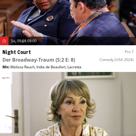
So, 09.08 08:00
Night Court
Pro 7
Der Broadway-Traum
(S:2 E: 8)
Comedy
(USA 2024)
Mit
:
Melissa Rauch
,
India de Beaufort
,
Lacretta