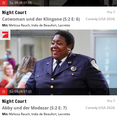
So, 09.08 07:05
Night Court
Pro 7
Catwoman und der Klingone
(S:2 E: 6)
Comedy
(USA 2024)
Mit
:
Melissa Rauch
,
India de Beaufort
,
Lacretta
So, 09.08 07:35
Night Court
Pro 7
Abby und der Modezar
(S:2 E: 7)
Comedy
(USA 2024)
Mit
:
Melissa Rauch
,
India de Beaufort
,
Lacretta