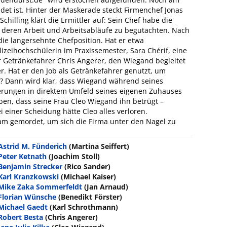
idet ist. Hinter der Maskerade steckt Firmenchef Jonas
hilling klärt die Ermittler auf: Sein Chef habe die
m deren Arbeit und Arbeitsabläufe zu begutachten. Nach
die langersehnte Chefposition. Hat er etwa
zeihochschülerin im Praxissemester, Sara Chérif, eine
 Getränkefahrer Chris Angerer, den Wiegand begleitet
ler. Hat er den Job als Getränkefahrer genutzt, um
? Dann wird klar, dass Wiegand während seines
erungen in direktem Umfeld seines eigenen Zuhauses
aben, dass seine Frau Cleo Wiegand ihn betrügt –
i einer Scheidung hätte Cleo alles verloren.
am gemordet, um sich die Firma unter den Nagel zu
Astrid M. Fünderich
(Martina Seiffert)
Peter Ketnath
(Joachim Stoll)
Benjamin Strecker
(Rico Sander)
Karl Kranzkowski
(Michael Kaiser)
Mike Zaka Sommerfeldt
(Jan Arnaud)
Florian Wünsche
(Benedikt Förster)
Michael Gaedt
(Karl Schrothmann)
Robert Besta
(Chris Angerer)