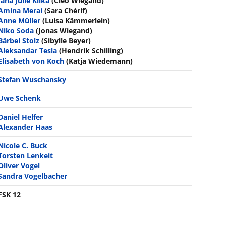
Jana Julie Kilka
(Cleo Wiegand)
Amina Merai
(Sara Chérif)
Anne Müller
(Luisa Kämmerlein)
Niko Soda
(Jonas Wiegand)
Bärbel Stolz
(Sibylle Beyer)
Aleksandar Tesla
(Hendrik Schilling)
Elisabeth von Koch
(Katja Wiedemann)
Stefan Wuschansky
Uwe Schenk
Daniel Helfer
Alexander Haas
Nicole C. Buck
Torsten Lenkeit
Oliver Vogel
Sandra Vogelbacher
FSK 12