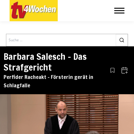
Search
Barbara Salesch – Das
Strafgericht
Aus den Le
Zum 
Perfider Racheakt – Försterin gerät in
Schlagfalle