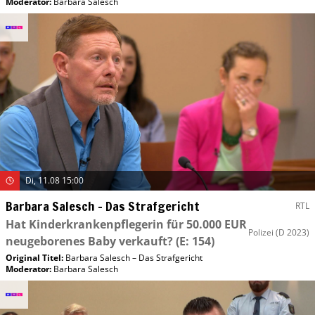
Moderator
:
Barbara Salesch
Di, 11.08 15:00
Barbara Salesch – Das Strafgericht
RTL
Hat Kinderkrankenpflegerin für 50.000 EUR
Polizei
(D 2023)
neugeborenes Baby verkauft?
(E: 154)
Original Titel:
Barbara Salesch – Das Strafgericht
Moderator
:
Barbara Salesch