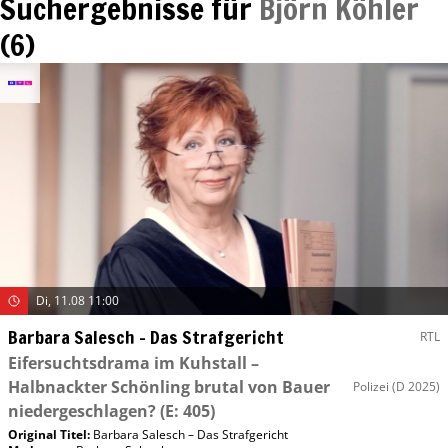
Suchergebnisse für
Björn Köhler
(
6
)
Di, 11.08 11:00
Barbara Salesch – Das Strafgericht
RTL
Eifersuchtsdrama im Kuhstall –
Halbnackter Schönling brutal von Bauer
Polizei
(D 2025)
niedergeschlagen?
(E: 405)
Original Titel:
Barbara Salesch – Das Strafgericht