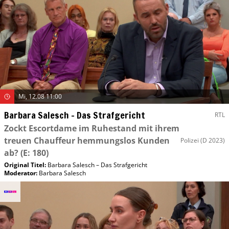
Mi, 12.08 11:00
Barbara Salesch – Das Strafgericht
RTL
Zockt Escortdame im Ruhestand mit ihrem
treuen Chauffeur hemmungslos Kunden
Polizei
(D 2023)
ab?
(E: 180)
Original Titel:
Barbara Salesch – Das Strafgericht
Moderator
:
Barbara Salesch