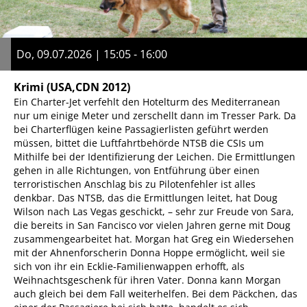
Do, 09.07.2026 | 15:05 - 16:00
Krimi
(USA,CDN 2012)
Ein Charter-Jet verfehlt den Hotelturm des Mediterranean
nur um einige Meter und zerschellt dann im Tresser Park. Da
bei Charterflügen keine Passagierlisten geführt werden
müssen, bittet die Luftfahrtbehörde NTSB die CSIs um
Mithilfe bei der Identifizierung der Leichen. Die Ermittlungen
gehen in alle Richtungen, von Entführung über einen
terroristischen Anschlag bis zu Pilotenfehler ist alles
denkbar. Das NTSB, das die Ermittlungen leitet, hat Doug
Wilson nach Las Vegas geschickt, – sehr zur Freude von Sara,
die bereits in San Fancisco vor vielen Jahren gerne mit Doug
zusammengearbeitet hat. Morgan hat Greg ein Wiedersehen
mit der Ahnenforscherin Donna Hoppe ermöglicht, weil sie
sich von ihr ein Ecklie-Familienwappen erhofft, als
Weihnachtsgeschenk für ihren Vater. Donna kann Morgan
auch gleich bei dem Fall weiterhelfen. Bei dem Päckchen, das