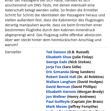
einer der Passagiere bei sich hatte, handelt es sich
anscheinend um DNS-Tests, mit denen eventuell eine
Vaterschaft belegt werden sollte. So finden die Ermittler
Schritt für Schritt die Identitäten der Passagiere heraus und
stellen außerdem fest, dass die Kabinentür des Flugzeuges
derartig manipuliert wurde, dass sie beim Erreichen einer
bestimmten Flughöhe durch den Kabinen-Innendruck
abgesprengt wird. Das Flugzeug sollte offenbar abstürzen.
Aber wer steckt hinter dem heimtückischen Anschlag und
warum?
Darsteller
Ted Danson
(D.B. Russell)
Elisabeth Shue
(Julie Finlay)
George Eads
(Nick Stokes)
Jorja Fox
(Sara Sidle)
Eric Szmanda
(Greg Sanders)
Robert David Hall
(Dr. Al Robbins)
Wallace Langham
(David Hodges)
David Berman
(David Phillips)
Elisabeth Harnois
(Morgan Brody)
Jon Wellner
(Henry Andrews)
Paul Guilfoyle
(Captain Jim Brass)
Mark Moses
(Jeffrey Forsythe)