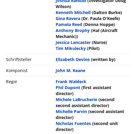
Joshua Randall
(Investigator Doug
Wilson)
Kenneth Mitchell
(Dalton Burke)
Gina Ravera
(Dr. Paula O'Keefe)
Pamela Reed
(Donna Hoppe)
Anthony Brophy
(Hal (Aircraft
Mechanic))
Jessica Lancaster
(Nurse)
Tim Mikulecky
(Pilot)
Schriftsteller
Elizabeth Devine
(written by)
Komponist
John M. Keane
Regie
Frank Waldeck
Phil Dupont
(first assistant
director)
Michele LaBrucherie
(second
second assistant director)
Michelle Parvin
(second assistant
director)
Nicholas Fuentes
(second unit
director)