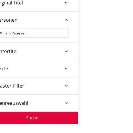
rginal Titel
ersonen
ersonen
ntertitel
exte
aster-Filter
enreauswahl
Suche