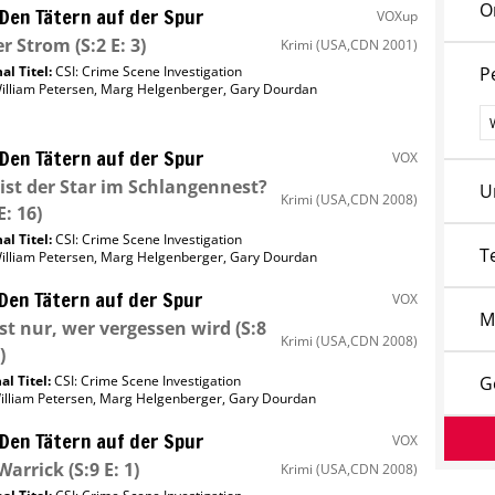
O
 Den Tätern auf der Spur
VOXup
er Strom
(S:2 E: 3)
Krimi
(USA,CDN 2001)
al Titel:
CSI: Crime Scene Investigation
P
illiam Petersen
,
Marg Helgenberger
,
Gary Dourdan
P
 Den Tätern auf der Spur
VOX
ist der Star im Schlangennest?
U
Krimi
(USA,CDN 2008)
E: 16)
al Titel:
CSI: Crime Scene Investigation
T
illiam Petersen
,
Marg Helgenberger
,
Gary Dourdan
 Den Tätern auf der Spur
VOX
M
ist nur, wer vergessen wird
(S:8
Krimi
(USA,CDN 2008)
)
al Titel:
CSI: Crime Scene Investigation
G
illiam Petersen
,
Marg Helgenberger
,
Gary Dourdan
 Den Tätern auf der Spur
VOX
Warrick
(S:9 E: 1)
Krimi
(USA,CDN 2008)