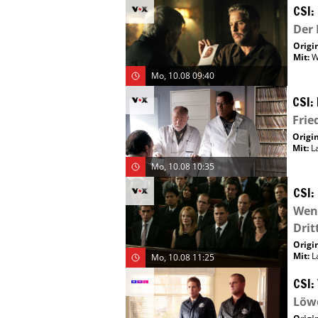
CSI:
Der
Origin
Mit
:
W
Mo, 10.08 09:40
CSI:
Frie
Origin
Mit
:
L
Mo, 10.08 10:35
CSI:
Wenn
Drit
Origin
Mit
:
L
Mo, 10.08 11:25
CSI:
Löw