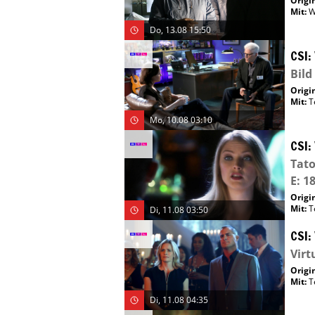
Origin
Mit
:
W
Do, 13.08 15:50
CSI:
Bild
Origin
Mit
:
T
Mo, 10.08 03:10
CSI:
Tato
E: 18
Origin
Mit
:
T
Di, 11.08 03:50
CSI:
Virt
Origin
Mit
:
T
Di, 11.08 04:35