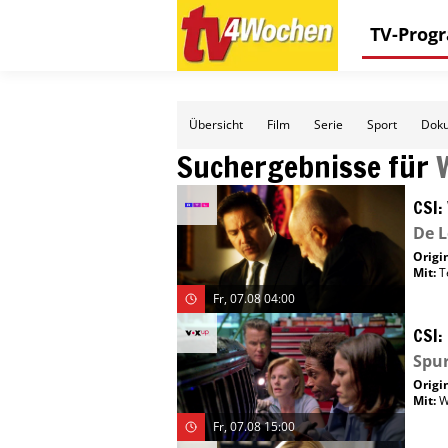
TV-Pro
Übersicht
Film
Serie
Sport
Doku
Suchergebnisse für
CSI:
De L
Origin
Mit
:
T
Fr, 07.08 04:00
CSI:
Spur
Origin
Mit
:
W
Fr, 07.08 15:00