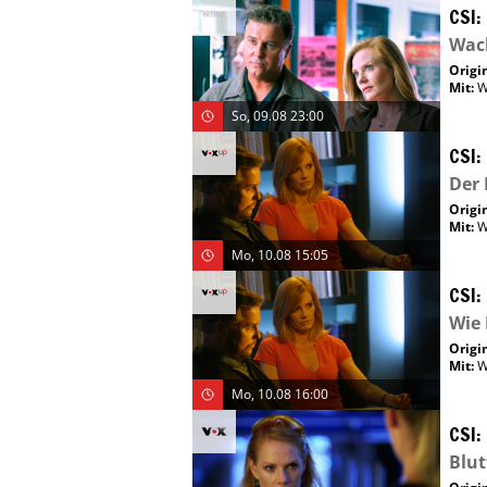
CSI:
Wac
Origin
Mit
:
W
So, 09.08 23:00
CSI:
Der 
Origin
Mit
:
W
Mo, 10.08 15:05
CSI:
Wie 
Origin
Mit
:
W
Mo, 10.08 16:00
CSI:
Blut