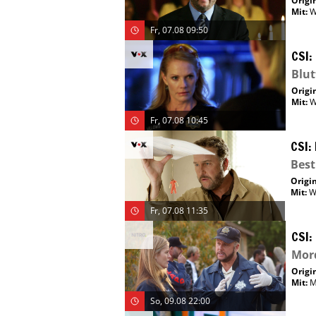
Origin
Mit
:
W
Fr, 07.08 09:50
CSI:
Blut
Origin
Mit
:
W
Fr, 07.08 10:45
CSI:
Best
Origin
Mit
:
W
Fr, 07.08 11:35
CSI:
Mor
Origin
Mit
:
M
So, 09.08 22:00