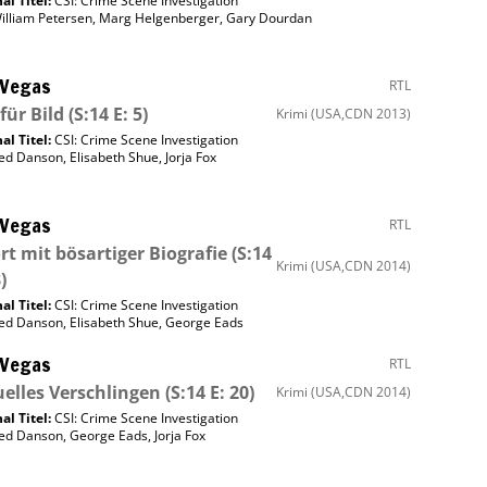
al Titel:
CSI: Crime Scene Investigation
illiam Petersen
,
Marg Helgenberger
,
Gary Dourdan
 Vegas
RTL
 für Bild
(S:14 E: 5)
Krimi
(USA,CDN 2013)
al Titel:
CSI: Crime Scene Investigation
ed Danson
,
Elisabeth Shue
,
Jorja Fox
 Vegas
RTL
rt mit bösartiger Biografie
(S:14
Krimi
(USA,CDN 2014)
)
al Titel:
CSI: Crime Scene Investigation
ed Danson
,
Elisabeth Shue
,
George Eads
 Vegas
RTL
uelles Verschlingen
(S:14 E: 20)
Krimi
(USA,CDN 2014)
al Titel:
CSI: Crime Scene Investigation
ed Danson
,
George Eads
,
Jorja Fox