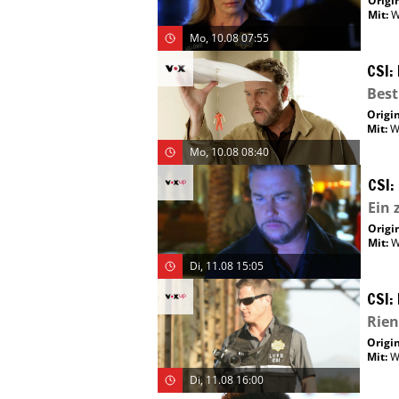
Origin
Mit
:
W
Mo, 10.08 07:55
CSI:
Best
Origin
Mit
:
W
Mo, 10.08 08:40
CSI:
Ein 
Origin
Mit
:
W
Di, 11.08 15:05
CSI:
Rien
Origin
Mit
:
W
Di, 11.08 16:00