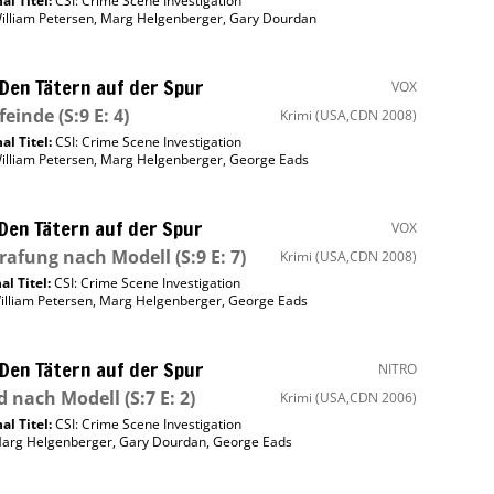
al Titel:
CSI: Crime Scene Investigation
illiam Petersen
,
Marg Helgenberger
,
Gary Dourdan
 Den Tätern auf der Spur
VOX
feinde
(S:9 E: 4)
Krimi
(USA,CDN 2008)
al Titel:
CSI: Crime Scene Investigation
illiam Petersen
,
Marg Helgenberger
,
George Eads
 Den Tätern auf der Spur
VOX
rafung nach Modell
(S:9 E: 7)
Krimi
(USA,CDN 2008)
al Titel:
CSI: Crime Scene Investigation
illiam Petersen
,
Marg Helgenberger
,
George Eads
 Den Tätern auf der Spur
NITRO
d nach Modell
(S:7 E: 2)
Krimi
(USA,CDN 2006)
al Titel:
CSI: Crime Scene Investigation
arg Helgenberger
,
Gary Dourdan
,
George Eads