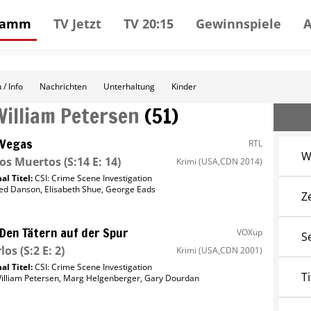
gramm
TV Jetzt
TV 20:15
Gewinnspiele
 / Info
Nachrichten
Unterhaltung
Kinder
William Petersen
(
51
)
 Vegas
RTL
W
os Muertos
(S:14 E: 14)
Krimi
(USA,CDN 2014)
al Titel:
CSI: Crime Scene Investigation
ed Danson
,
Elisabeth Shue
,
George Eads
Z
 Den Tätern auf der Spur
VOXup
S
los
(S:2 E: 2)
Krimi
(USA,CDN 2001)
al Titel:
CSI: Crime Scene Investigation
Ti
illiam Petersen
,
Marg Helgenberger
,
Gary Dourdan