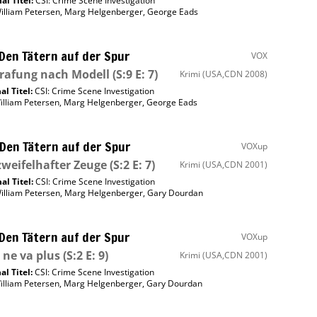
al Titel:
CSI: Crime Scene Investigation
illiam Petersen
,
Marg Helgenberger
,
George Eads
 Den Tätern auf der Spur
VOX
rafung nach Modell
(S:9 E: 7)
Krimi
(USA,CDN 2008)
al Titel:
CSI: Crime Scene Investigation
illiam Petersen
,
Marg Helgenberger
,
George Eads
 Den Tätern auf der Spur
VOXup
zweifelhafter Zeuge
(S:2 E: 7)
Krimi
(USA,CDN 2001)
al Titel:
CSI: Crime Scene Investigation
illiam Petersen
,
Marg Helgenberger
,
Gary Dourdan
 Den Tätern auf der Spur
VOXup
 ne va plus
(S:2 E: 9)
Krimi
(USA,CDN 2001)
al Titel:
CSI: Crime Scene Investigation
illiam Petersen
,
Marg Helgenberger
,
Gary Dourdan