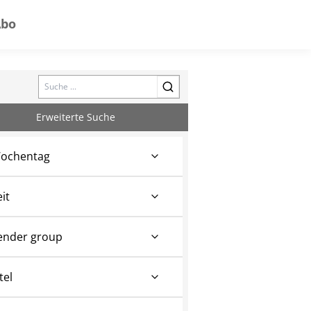
Abo
Search
Erweiterte Suche
ochentag
eit
ender group
tel