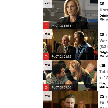
CSI:
Unt
Origin
Mit
:
W
Fr, 07.08 15:55
CSI:
Wer 
(S:8 
Origin
Mit
:
W
Fr, 07.08 08:15
CSI:
Tot 
E: 17
Origin
Mit
:
W
Fr, 07.08 09:00
CSI:
Für 