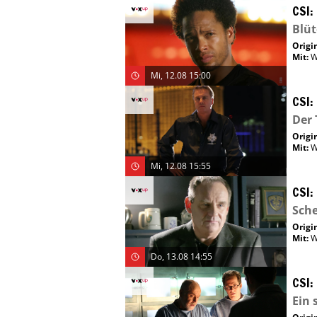
CSI:
Blü
Origin
Mit
:
W
Mi, 12.08 15:00
CSI:
Der 
Origin
Mit
:
W
Mi, 12.08 15:55
CSI:
Sch
Origin
Mit
:
W
Do, 13.08 14:55
CSI:
Ein 