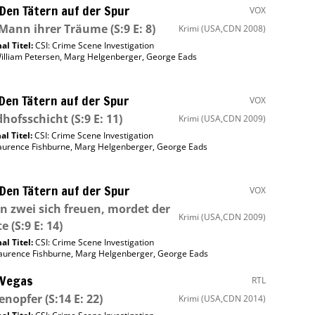
 Den Tätern auf der Spur
VOX
 Mann ihrer Träume
(S:9 E: 8)
Krimi
(USA,CDN 2008)
al Titel:
CSI: Crime Scene Investigation
illiam Petersen
,
Marg Helgenberger
,
George Eads
 Den Tätern auf der Spur
VOX
dhofsschicht
(S:9 E: 11)
Krimi
(USA,CDN 2009)
al Titel:
CSI: Crime Scene Investigation
aurence Fishburne
,
Marg Helgenberger
,
George Eads
 Den Tätern auf der Spur
VOX
 zwei sich freuen, mordet der
Krimi
(USA,CDN 2009)
te
(S:9 E: 14)
al Titel:
CSI: Crime Scene Investigation
aurence Fishburne
,
Marg Helgenberger
,
George Eads
 Vegas
RTL
enopfer
(S:14 E: 22)
Krimi
(USA,CDN 2014)