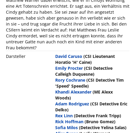
Matthew Warner dabei erwischt, wie er in Cindys Wohnung
eine Art Totenschrein errichtet. Er sagt aus, ein Verhältnis mit
Cindy gehabt zu haben. Sie sei zwar auf ihn angesetzt
gewesen, habe sich aber genauso in ihn verliebt wie er sich
in sie – und trug sogar die Frucht ihrer Liebe in sich. Bei den
CSIlern keimt ein Verdacht auf: Hat Matthews Frau Leslie
Cindy ermordet, weil sie es nicht ertragen konnte, dass ihr
untreuer Gatte nun auch noch ein Kind mit einer anderen
Frau bekommt?
Darsteller
David Caruso
(CSI Lieutenant
Horatio 'H' Caine)
Emily Procter
(CSI Detective
Calleigh Duquesne)
Rory Cochrane
(CSI Detective Tim
'Speed' Speedle)
Khandi Alexander
(ME Alexx
Woods)
Adam Rodriguez
(CSI Detective Eric
Delko)
Rex Linn
(Detective Frank Tripp)
Rick Hoffman
(Bruno Gomez)
Sofia Milos
(Detective Yelina Salas)