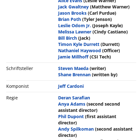
Alice Evans
(Leslie Warner)
Jack Gwaltney
(Matthew Warner)
Jason Brooks
(Carl Purdue)
Brian Poth
(Tyler Jenson)
Leslie Odom Jr.
(Joseph Kayle)
Melissa Lawner
(Cindy Castiano)
Bill Birch
(Jack)
Timon Kyle Durrett
(Durrett)
Nathaniel Haywood
(Officer)
Jamie Millhoff
(CSI Tech)
Schriftsteller
Steven Maeda
(writer)
Shane Brennan
(written by)
Komponist
Jeff Cardoni
Regie
Deran Sarafian
Anya Adams
(second second
assistant director)
Phil Dupont
(first assistant
director)
Andy Spilkoman
(second assistant
director)