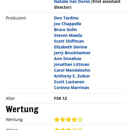
Natalie Van Doren
(first assistant
director)
Produzent
Don Tardino
Joe Chappelle
Bruce Golin
Steven Maeda
Scott Shiffman
Elizabeth Devine
Jerry Bruckheimer
Ann Donahue
Jonathan Littman
Carol Mendelsohn
Anthony E. Zuiker
Scott Lautanen
Corinne Marrinan
Alter
FSK 12
Wertung
Wertung