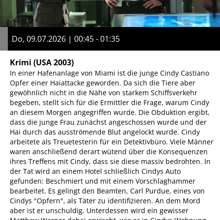
Do, 09.07.2026 | 00:45 - 01:35
Krimi
(USA 2003)
In einer Hafenanlage von Miami ist die junge Cindy Castiano
Opfer einer Haiattacke geworden. Da sich die Tiere aber
gewöhnlich nicht in die Nähe von starkem Schiffsverkehr
begeben, stellt sich für die Ermittler die Frage, warum Cindy
an diesem Morgen angegriffen wurde. Die Obduktion ergibt,
dass die junge Frau zunächst angeschossen wurde und der
Hai durch das ausströmende Blut angelockt wurde. Cindy
arbeitete als Treuetesterin für ein Detektivbüro. Viele Männer
waren anschließend derart wütend über die Konsequenzen
ihres Treffens mit Cindy, dass sie diese massiv bedrohten. In
der Tat wird an einem Hotel schließlich Cindys Auto
gefunden: Beschmiert und mit einem Vorschlaghammer
bearbeitet. Es gelingt den Beamten, Carl Purdue, eines von
Cindys "Opfern", als Täter zu identifizieren. An dem Mord
aber ist er unschuldig. Unterdessen wird ein gewisser