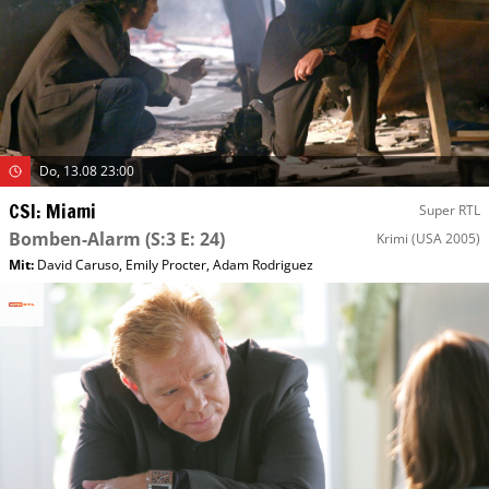
Do, 13.08 23:00
CSI: Miami
Super RTL
Bomben-Alarm
(S:3 E: 24)
Krimi
(USA 2005)
Mit
:
David Caruso
,
Emily Procter
,
Adam Rodriguez