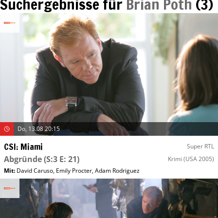
Suchergebnisse für
Brian Poth
(
3
)
Do, 13.08 20:15
CSI: Miami
Super RTL
Abgründe
(S:3 E: 21)
Krimi
(USA 2005)
Mit
:
David Caruso
,
Emily Procter
,
Adam Rodriguez