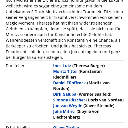
noch Moritz ansieht. Elena blickt hoffnungsvoll in die Zukunft,
vielleicht wird es sogar eine gemeinsame mit dem
Unbekannten? Doch Moritz erhascht im Traum ein Fitzelchen
seiner Vergangenheit: Er träumt verschwommen von seinem
Magic Moment. Theresa hat mit ihren widerstreitenden
Gefühlen zu kämpfen, denn sie spürt, dass sie nicht nur für
Moritz, sondern auch für Konstantin echte Gefühle hat.
Währenddessen verschafft sich Konstantin eine Chance, als
Barkeeper zu arbeiten. Und Julius hat sich zu Theresas
Freude entschieden, seinen alten Job aufzugeben und ganz
bei Burger Bräu einzusteigen.
Darsteller
Ines Lutz
(Theresa Burger)
Moritz Tittel
(Konstantin
Riedmüller)
Daniel Fünffrock
(Moritz van
Norden)
Dirk Galuba
(Werner Saalfeld)
Simone Ritscher
(Doris van Norden)
Jan van Weyde
(Xaver Steindle)
Julia Mitrici
(Sibylle von
Liechtenberg)
Schriftsteller
Oliver Thaller