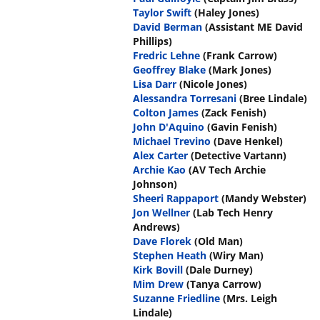
Taylor Swift
(Haley Jones)
David Berman
(Assistant ME David
Phillips)
Fredric Lehne
(Frank Carrow)
Geoffrey Blake
(Mark Jones)
Lisa Darr
(Nicole Jones)
Alessandra Torresani
(Bree Lindale)
Colton James
(Zack Fenish)
John D'Aquino
(Gavin Fenish)
Michael Trevino
(Dave Henkel)
Alex Carter
(Detective Vartann)
Archie Kao
(AV Tech Archie
Johnson)
Sheeri Rappaport
(Mandy Webster)
Jon Wellner
(Lab Tech Henry
Andrews)
Dave Florek
(Old Man)
Stephen Heath
(Wiry Man)
Kirk Bovill
(Dale Durney)
Mim Drew
(Tanya Carrow)
Suzanne Friedline
(Mrs. Leigh
Lindale)