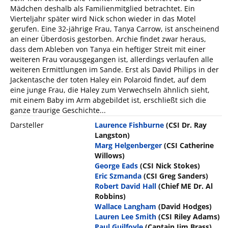
Mädchen deshalb als Familienmitglied betrachtet. Ein
Vierteljahr später wird Nick schon wieder in das Motel
gerufen. Eine 32-jährige Frau, Tanya Carrow, ist anscheinend
an einer Überdosis gestorben. Archie findet zwar heraus,
dass dem Ableben von Tanya ein heftiger Streit mit einer
weiteren Frau vorausgegangen ist, allerdings verlaufen alle
weiteren Ermittlungen im Sande. Erst als David Philips in der
Jackentasche der toten Haley ein Polaroid findet, auf dem
eine junge Frau, die Haley zum Verwechseln ähnlich sieht,
mit einem Baby im Arm abgebildet ist, erschließt sich die
ganze traurige Geschichte...
Darsteller
Laurence Fishburne
(CSI Dr. Ray
Langston)
Marg Helgenberger
(CSI Catherine
Willows)
George Eads
(CSI Nick Stokes)
Eric Szmanda
(CSI Greg Sanders)
Robert David Hall
(Chief ME Dr. Al
Robbins)
Wallace Langham
(David Hodges)
Lauren Lee Smith
(CSI Riley Adams)
Paul Guilfoyle
(Captain Jim Brass)