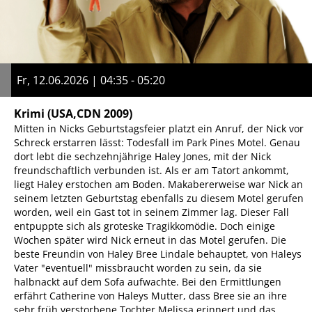
Fr, 12.06.2026 | 04:35 - 05:20
Krimi
(USA,CDN 2009)
Mitten in Nicks Geburtstagsfeier platzt ein Anruf, der Nick vor
Schreck erstarren lässt: Todesfall im Park Pines Motel. Genau
dort lebt die sechzehnjährige Haley Jones, mit der Nick
freundschaftlich verbunden ist. Als er am Tatort ankommt,
liegt Haley erstochen am Boden. Makabererweise war Nick an
seinem letzten Geburtstag ebenfalls zu diesem Motel gerufen
worden, weil ein Gast tot in seinem Zimmer lag. Dieser Fall
entpuppte sich als groteske Tragikkomödie. Doch einige
Wochen später wird Nick erneut in das Motel gerufen. Die
beste Freundin von Haley Bree Lindale behauptet, von Haleys
Vater "eventuell" missbraucht worden zu sein, da sie
halbnackt auf dem Sofa aufwachte. Bei den Ermittlungen
erfährt Catherine von Haleys Mutter, dass Bree sie an ihre
sehr früh verstorbene Tochter Melissa erinnert und das