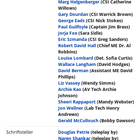
Marg Helgenberger
(CSI Catherine
Willows)
Gary Dourdan
(CSI Warrick Brown)
George Eads
(CSI Nick Stokes)
Paul Guilfoyle
(Captain Jim Brass)
Jorja Fox
(Sara Sidle)
Eric Szmanda
(CSI Greg Sanders)
Robert David Hall
(Chief ME Dr. Al
Robbins)
Louise Lombard
(Det. Sofia Curtis)
Wallace Langham
(David Hodges)
David Berman
(Assistant ME David
Phillips)
Liz Vassey
(Wendy Simms)
Archie Kao
(AV Tech Archie
Johnson)
Sheeri Rappaport
(Mandy Webster)
Jon Wellner
(Lab Tech Henry
Andrews)
Gerald McCullouch
(Bobby Dawson)
Schriftsteller
Douglas Petrie
(teleplay by)
Naren Shankar
(teleplay by)