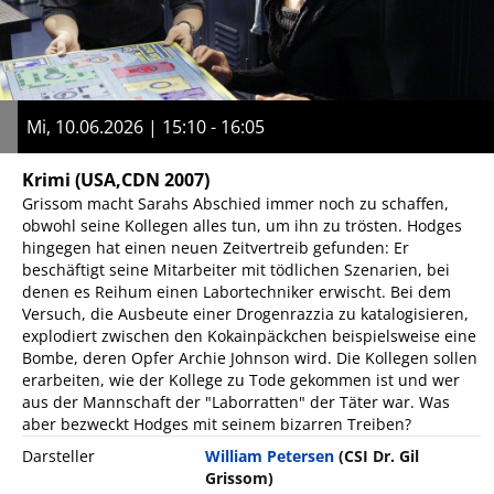
Mi, 10.06.2026 | 15:10 - 16:05
Krimi
(USA,CDN 2007)
Grissom macht Sarahs Abschied immer noch zu schaffen,
obwohl seine Kollegen alles tun, um ihn zu trösten. Hodges
hingegen hat einen neuen Zeitvertreib gefunden: Er
beschäftigt seine Mitarbeiter mit tödlichen Szenarien, bei
denen es Reihum einen Labortechniker erwischt. Bei dem
Versuch, die Ausbeute einer Drogenrazzia zu katalogisieren,
explodiert zwischen den Kokainpäckchen beispielsweise eine
Bombe, deren Opfer Archie Johnson wird. Die Kollegen sollen
erarbeiten, wie der Kollege zu Tode gekommen ist und wer
aus der Mannschaft der "Laborratten" der Täter war. Was
aber bezweckt Hodges mit seinem bizarren Treiben?
Darsteller
William Petersen
(CSI Dr. Gil
Grissom)