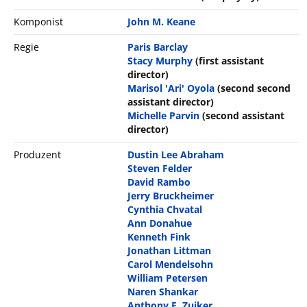
Komponist
John M. Keane
Regie
Paris Barclay
Stacy Murphy
(first assistant
director)
Marisol 'Ari' Oyola
(second second
assistant director)
Michelle Parvin
(second assistant
director)
Produzent
Dustin Lee Abraham
Steven Felder
David Rambo
Jerry Bruckheimer
Cynthia Chvatal
Ann Donahue
Kenneth Fink
Jonathan Littman
Carol Mendelsohn
William Petersen
Naren Shankar
Anthony E. Zuiker