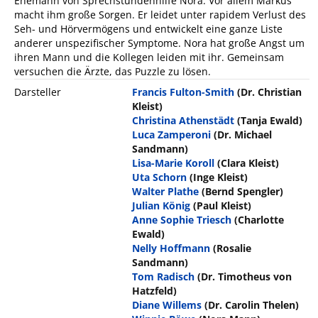
Ehemann von Sprechstundenhilfe Nora. Vor allem Markus
macht ihm große Sorgen. Er leidet unter rapidem Verlust des
Seh- und Hörvermögens und entwickelt eine ganze Liste
anderer unspezifischer Symptome. Nora hat große Angst um
ihren Mann und die Kollegen leiden mit ihr. Gemeinsam
versuchen die Ärzte, das Puzzle zu lösen.
Darsteller
Francis Fulton-Smith
(Dr. Christian
Kleist)
Christina Athenstädt
(Tanja Ewald)
Luca Zamperoni
(Dr. Michael
Sandmann)
Lisa-Marie Koroll
(Clara Kleist)
Uta Schorn
(Inge Kleist)
Walter Plathe
(Bernd Spengler)
Julian König
(Paul Kleist)
Anne Sophie Triesch
(Charlotte
Ewald)
Nelly Hoffmann
(Rosalie
Sandmann)
Tom Radisch
(Dr. Timotheus von
Hatzfeld)
Diane Willems
(Dr. Carolin Thelen)