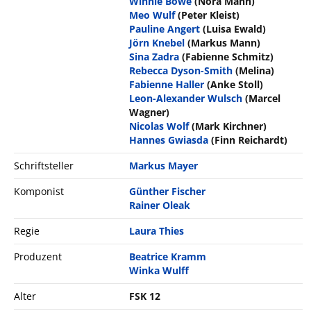
Winnie Böwe
(Nora Mann)
Meo Wulf
(Peter Kleist)
Pauline Angert
(Luisa Ewald)
Jörn Knebel
(Markus Mann)
Sina Zadra
(Fabienne Schmitz)
Rebecca Dyson-Smith
(Melina)
Fabienne Haller
(Anke Stoll)
Leon-Alexander Wulsch
(Marcel
Wagner)
Nicolas Wolf
(Mark Kirchner)
Hannes Gwiasda
(Finn Reichardt)
Schriftsteller
Markus Mayer
Komponist
Günther Fischer
Rainer Oleak
Regie
Laura Thies
Produzent
Beatrice Kramm
Winka Wulff
Alter
FSK 12