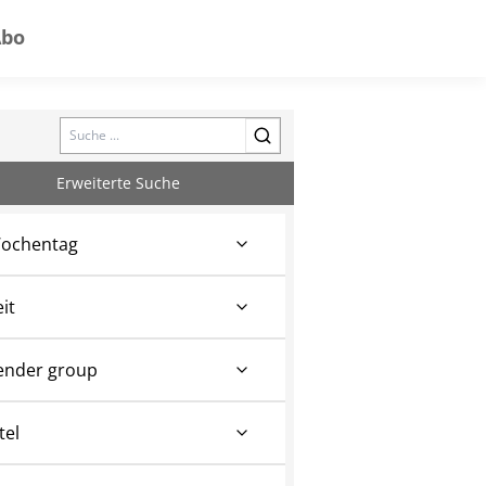
Abo
Search
Erweiterte Suche
ochentag
eit
ender group
tel