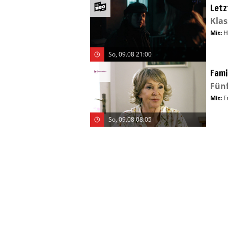
Letz
Kla
Mit
:
H
So, 09.08 21:00
Fami
Fünf
Mit
:
F
So, 09.08 08:05