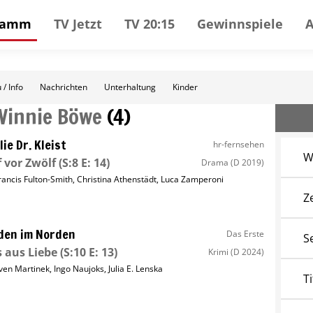
gramm
TV Jetzt
TV 20:15
Gewinnspiele
 / Info
Nachrichten
Unterhaltung
Kinder
Winnie Böwe
(
4
)
lie Dr. Kleist
hr-fernsehen
W
 vor Zwölf
(S:8 E: 14)
Drama
(D 2019)
rancis Fulton-Smith
,
Christina Athenstädt
,
Luca Zamperoni
Z
den im Norden
Das Erste
S
s aus Liebe
(S:10 E: 13)
Krimi
(D 2024)
ven Martinek
,
Ingo Naujoks
,
Julia E. Lenska
Ti