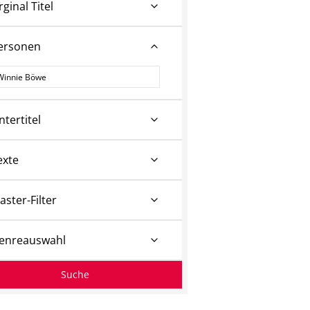
rginal Titel
ersonen
ersonen
ntertitel
exte
aster-Filter
enreauswahl
Suche