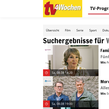
TV-Pro
Übersicht
Film
Serie
Sport
Doku
Suchergebnisse für
Fami
Fünf
Mit
:
F
Sa, 08.08 14:20
Mor
Alle
Mit
:
S
Sa, 08.08 19:00