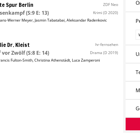
O
te Spur Berlin
ZDF Neo
ssenkampf
(S:9 E: 13)
Krimi
(D 2020)
ans-Werner Meyer
,
Jasmin Tabatabai
,
Aleksandar Radenkovic
P
P
lie Dr. Kleist
hr-fernsehen
 vor Zwölf
(S:8 E: 14)
Drama
(D 2019)
U
rancis Fulton-Smith
,
Christina Athenstädt
,
Luca Zamperoni
T
M
G