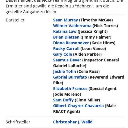
Dabei handelt das NCIS-Team klug und greift hart durch. Die
Ermittler sind gewillt, die Regeln zu "dehnen", um die
gestellte Aufgabe zu lösen.
Darsteller
Sean Murray
(Timothy McGee)
Wilmer Valderrama
(Nick Torres)
Katrina Law
(Jessica Knight)
Brian Dietzen
(Jimmy Palmer)
Diona Reasonover
(Kasie Hines)
Rocky Carroll
(Leon Vance)
Gary Cole
(Alden Parker)
Seamus Dever
(Inspector General
Gabriel LaRoche)
Jackie Tohn
(Celia Ross)
Gabriel Burrafato
(Reverend Edward
Pike)
Elizabeth Frances
(Special Agent
Jodie Moreno)
Sam Duffy
(Elmo Miller)
Gilbert Chayrez-Chavarria
(Male
REACT Agent)
Schriftsteller
Christopher J. Waild