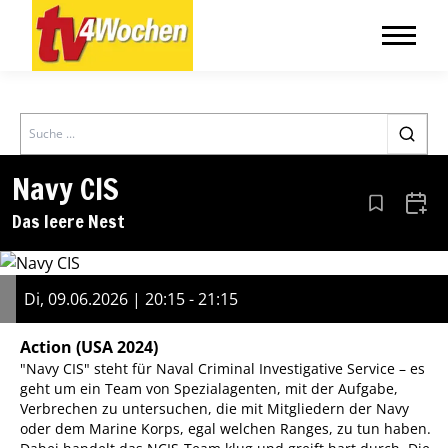
Search
Navy CIS
Aus den Le
Zum 
Das leere Nest
Di, 09.06.2026 | 20:15 - 21:15
Action
(USA 2024)
"Navy CIS" steht für Naval Criminal Investigative Service – es
geht um ein Team von Spezialagenten, mit der Aufgabe,
Verbrechen zu untersuchen, die mit Mitgliedern der Navy
oder dem Marine Korps, egal welchen Ranges, zu tun haben.