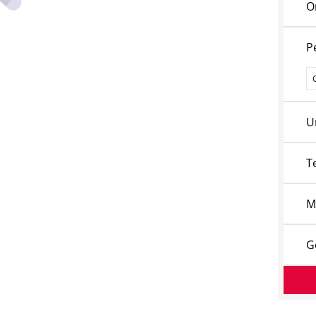
O
P
P
U
T
M
G