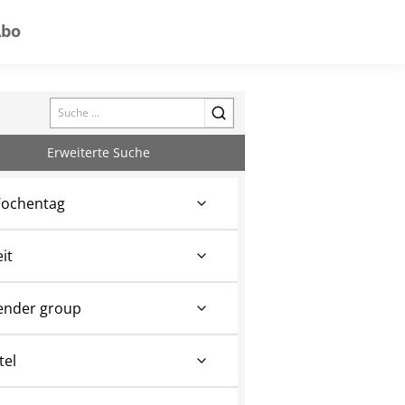
Abo
Search
Erweiterte Suche
ochentag
eit
ender group
tel