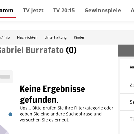
gramm
TV Jetzt
TV 20:15
Gewinnspiele
 / Info
Nachrichten
Unterhaltung
Kinder
Gabriel Burrafato
(
0
)
W
Z
Keine Ergebnisse
gefunden.
S
Ups... Bitte prufen Sie Ihre Filterkategorie oder
geben Sie eine andere Suchephrase und
Ti
versuchen Sie es erneut.