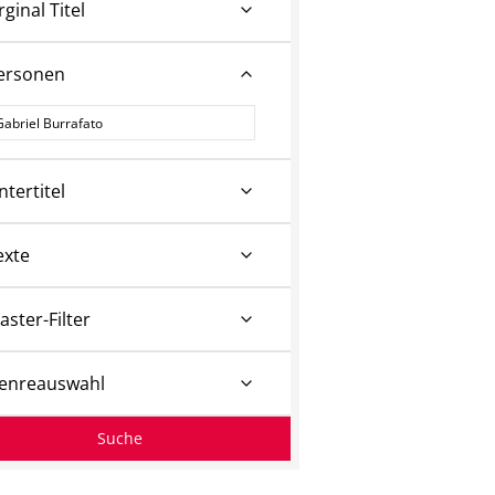
rginal Titel
ersonen
ersonen
ntertitel
exte
aster-Filter
enreauswahl
Suche