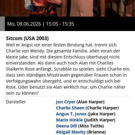
Mo, 08.06.2026 | 15:05 - 15:35
Sitcom
(USA 2003)
Weil er Angst vor einer festen Bindung hat, trennt sich
Charlie von Wendy. Die gesamte Familie, allen voran der
kleine Jake, sind mit diesem Entschluss überhaupt nicht
einverstanden. Als dann auch noch Alan mit Charlies
Stalkerin Rose anfängt, Scrabble zu spielen, sieht Charlie ein,
dass sein ständiges Misstrauen gegenüber Frauen schon in
Verfolgungswahn übergeht, und er entschuldigt sich bei
Rose. Oder benutzt sie Alan wirklich nur, um Charlie näher
sein zu können?
Darsteller
Jon Cryer
(Alan Harper)
Charlie Sheen
(Charlie Harper)
Angus T. Jones
(Jake Harper)
Marin Hinkle
(Judith Harper)
Deena Dill
(Miss Tuttle)
Abigail Mavity
(Brianna)