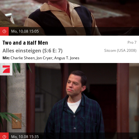
Mo, 10.08 15:05
Two and a Half Men
Pro 7
Alles einsteigen
(S:6 E: 7)
Sitcom
(USA 2008)
Mit
:
Charlie Sheen
,
Jon Cryer
,
Angus T. Jones
Mo, 10.08 15:35