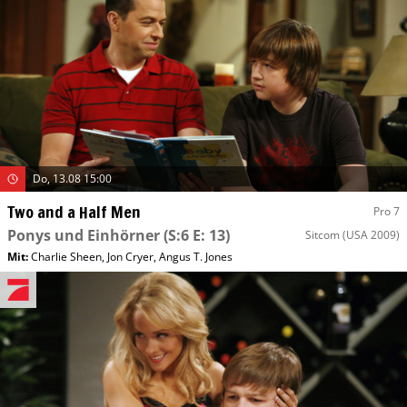
Do, 13.08 15:00
Two and a Half Men
Pro 7
Ponys und Einhörner
(S:6 E: 13)
Sitcom
(USA 2009)
Mit
:
Charlie Sheen
,
Jon Cryer
,
Angus T. Jones