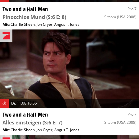
Two and a Half Men
Pro 7
Pinocchios Mund
(S:6 E: 8)
Sitcom
(USA 2008)
Mit
:
Charlie Sheen
,
Jon Cryer
,
Angus T. Jones
Di, 11.08 10:55
Two and a Half Men
Pro 7
Alles einsteigen
(S:6 E: 7)
Sitcom
(USA 2008)
Mit
:
Charlie Sheen
,
Jon Cryer
,
Angus T. Jones