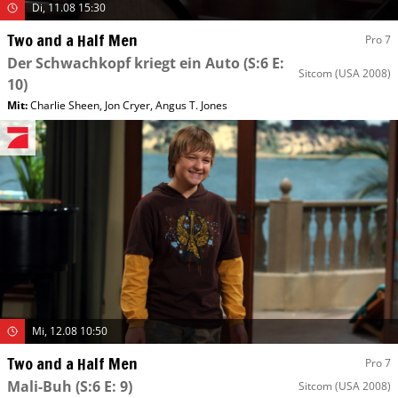
Di, 11.08 15:30
Two and a Half Men
Pro 7
Der Schwachkopf kriegt ein Auto
(S:6 E:
Sitcom
(USA 2008)
10)
Mit
:
Charlie Sheen
,
Jon Cryer
,
Angus T. Jones
Mi, 12.08 10:50
Two and a Half Men
Pro 7
Mali-Buh
(S:6 E: 9)
Sitcom
(USA 2008)