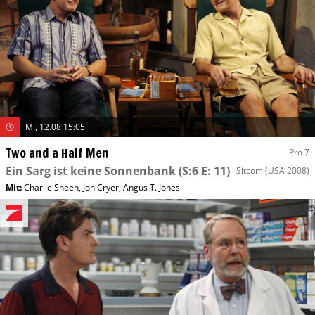
Mi, 12.08 15:05
Two and a Half Men
Pro 7
Ein Sarg ist keine Sonnenbank
(S:6 E: 11)
Sitcom
(USA 2008)
Mit
:
Charlie Sheen
,
Jon Cryer
,
Angus T. Jones