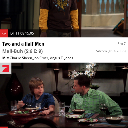
Di, 11.08 15:05
Two and a Half Men
Pro 7
Mali-Buh
(S:6 E: 9)
Sitcom
(USA 2008)
Mit
:
Charlie Sheen
,
Jon Cryer
,
Angus T. Jones