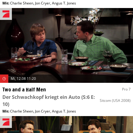
Mit
:
Charlie Sheen
,
Jon Cryer
,
Angus T. Jones
Mi, 12.08 11:20
Two and a Half Men
Pro 7
Der Schwachkopf kriegt ein Auto
(S:6 E:
Sitcom
(USA 2008)
10)
Mit
:
Charlie Sheen
,
Jon Cryer
,
Angus T. Jones