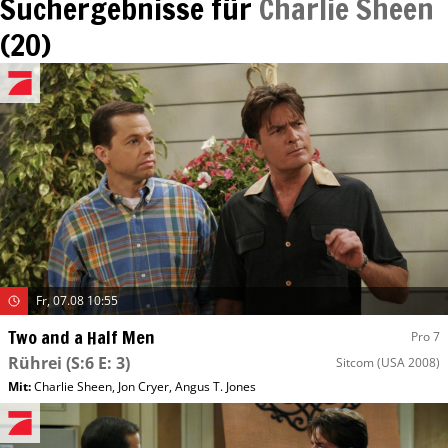
Suchergebnisse für
Charlie Sheen
(
20
)
Fr, 07.08 10:55
Two and a Half Men
Pro 7
Rührei
(S:6 E: 3)
Sitcom
(USA 2008)
Mit
:
Charlie Sheen
,
Jon Cryer
,
Angus T. Jones