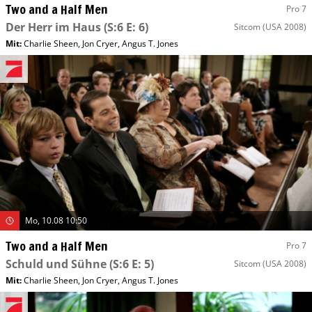
Two and a Half Men
Pro 7
Der Herr im Haus
(S:6 E: 6)
Sitcom
(USA 2008)
Mit
:
Charlie Sheen
,
Jon Cryer
,
Angus T. Jones
Mo, 10.08 10:50
Two and a Half Men
Pro 7
Schuld und Sühne
(S:6 E: 5)
Sitcom
(USA 2008)
Mit
:
Charlie Sheen
,
Jon Cryer
,
Angus T. Jones