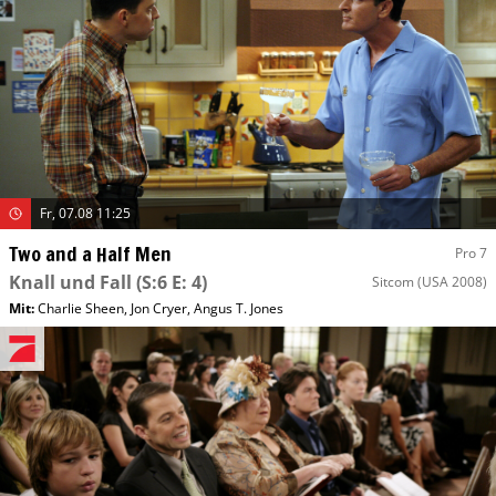
Fr, 07.08 11:25
Two and a Half Men
Pro 7
Knall und Fall
(S:6 E: 4)
Sitcom
(USA 2008)
Mit
:
Charlie Sheen
,
Jon Cryer
,
Angus T. Jones