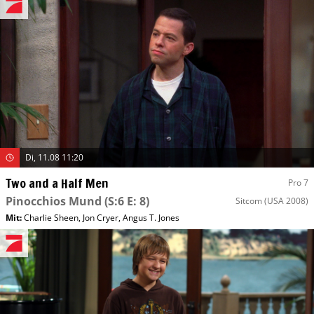
Di, 11.08 11:20
Two and a Half Men
Pro 7
Pinocchios Mund
(S:6 E: 8)
Sitcom
(USA 2008)
Mit
:
Charlie Sheen
,
Jon Cryer
,
Angus T. Jones