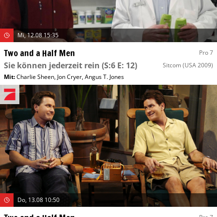
Mi, 12.08 15:35
Two and a Half Men
Pro 7
Sie können jederzeit rein
(S:6 E: 12)
Sitcom
(USA 2009)
Mit
:
Charlie Sheen
,
Jon Cryer
,
Angus T. Jones
Do, 13.08 10:50