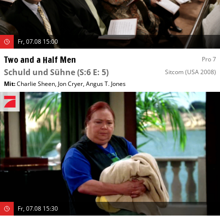
Fr, 07.08 15:00
Two and a Half Men
Pro 7
Schuld und Sühne
(S:6 E: 5)
Sitcom
(USA 2008)
Mit
:
Charlie Sheen
,
Jon Cryer
,
Angus T. Jones
Fr, 07.08 15:30