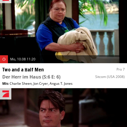
Mo, 10.08 11:20
Two and a Half Men
Pro 7
Der Herr im Haus
(S:6 E: 6)
Sitcom
(USA 2008)
Mit
:
Charlie Sheen
,
Jon Cryer
,
Angus T. Jones