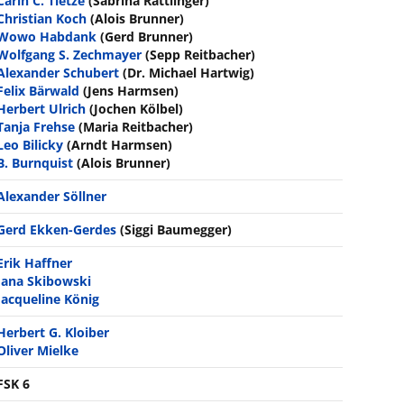
Carin C. Tietze
(Sabrina Rattlinger)
Christian Koch
(Alois Brunner)
Wowo Habdank
(Gerd Brunner)
Wolfgang S. Zechmayer
(Sepp Reitbacher)
Alexander Schubert
(Dr. Michael Hartwig)
Felix Bärwald
(Jens Harmsen)
Herbert Ulrich
(Jochen Kölbel)
Tanja Frehse
(Maria Reitbacher)
Leo Bilicky
(Arndt Harmsen)
B. Burnquist
(Alois Brunner)
Alexander Söllner
Gerd Ekken-Gerdes
(Siggi Baumegger)
Erik Haffner
Jana Skibowski
Jacqueline König
Herbert G. Kloiber
Oliver Mielke
FSK 6