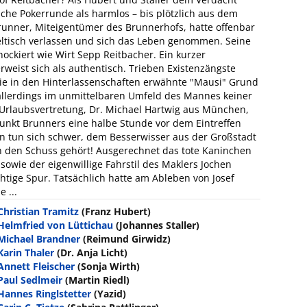
iche Pokerrunde als harmlos – bis plötzlich aus dem
runner, Miteigentümer des Brunnerhofs, hatte offenbar
pieltisch verlassen und sich das Leben genommen. Seine
ockiert wie Wirt Sepp Reitbacher. Ein kurzer
weist sich als authentisch. Trieben Existenzängste
 die in den Hinterlassenschaften erwähnte "Mausi" Grund
 allerdings im unmittelbaren Umfeld des Mannes keiner
 Urlaubsvertretung, Dr. Michael Hartwig aus München,
punkt Brunners eine halbe Stunde vor dem Eintreffen
den tun sich schwer, dem Besserwisser aus der Großstadt
ch den Schuss gehört! Ausgerechnet das tote Kaninchen
owie der eigenwillige Fahrstil des Maklers Jochen
ichtige Spur. Tatsächlich hatte am Ableben von Josef
 ...
Christian Tramitz
(Franz Hubert)
Helmfried von Lüttichau
(Johannes Staller)
Michael Brandner
(Reimund Girwidz)
Karin Thaler
(Dr. Anja Licht)
Annett Fleischer
(Sonja Wirth)
Paul Sedlmeir
(Martin Riedl)
Hannes Ringlstetter
(Yazid)