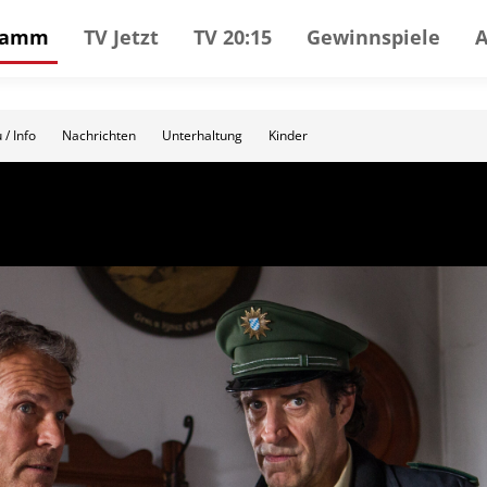
gramm
TV Jetzt
TV 20:15
Gewinnspiele
 / Info
Nachrichten
Unterhaltung
Kinder