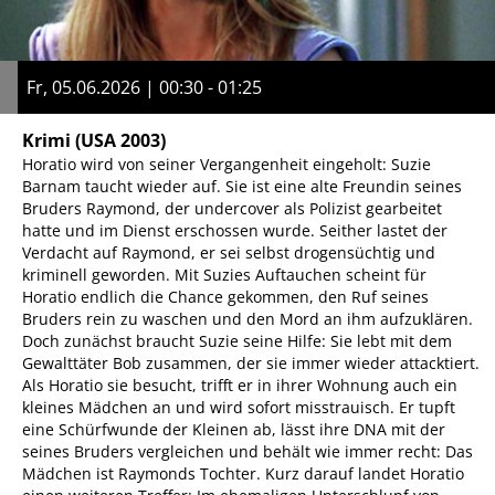
Fr, 05.06.2026 | 00:30 - 01:25
Krimi
(USA 2003)
Horatio wird von seiner Vergangenheit eingeholt: Suzie
Barnam taucht wieder auf. Sie ist eine alte Freundin seines
Bruders Raymond, der undercover als Polizist gearbeitet
hatte und im Dienst erschossen wurde. Seither lastet der
Verdacht auf Raymond, er sei selbst drogensüchtig und
kriminell geworden. Mit Suzies Auftauchen scheint für
Horatio endlich die Chance gekommen, den Ruf seines
Bruders rein zu waschen und den Mord an ihm aufzuklären.
Doch zunächst braucht Suzie seine Hilfe: Sie lebt mit dem
Gewalttäter Bob zusammen, der sie immer wieder attacktiert.
Als Horatio sie besucht, trifft er in ihrer Wohnung auch ein
kleines Mädchen an und wird sofort misstrauisch. Er tupft
eine Schürfwunde der Kleinen ab, lässt ihre DNA mit der
seines Bruders vergleichen und behält wie immer recht: Das
Mädchen ist Raymonds Tochter. Kurz darauf landet Horatio