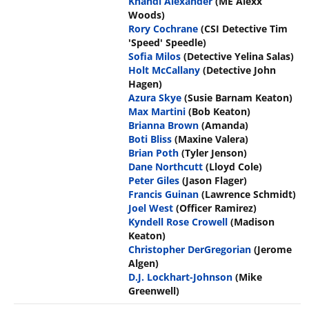
Khandi Alexander
(ME Alexx
Woods)
Rory Cochrane
(CSI Detective Tim
'Speed' Speedle)
Sofia Milos
(Detective Yelina Salas)
Holt McCallany
(Detective John
Hagen)
Azura Skye
(Susie Barnam Keaton)
Max Martini
(Bob Keaton)
Brianna Brown
(Amanda)
Boti Bliss
(Maxine Valera)
Brian Poth
(Tyler Jenson)
Dane Northcutt
(Lloyd Cole)
Peter Giles
(Jason Flager)
Francis Guinan
(Lawrence Schmidt)
Joel West
(Officer Ramirez)
Kyndell Rose Crowell
(Madison
Keaton)
Christopher DerGregorian
(Jerome
Algen)
D.J. Lockhart-Johnson
(Mike
Greenwell)