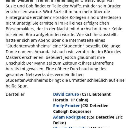
einen weiteren Treffer: Im ehemaligen Unterschlupf von
Suzie und Bob findet er Teile der Waffe, mit der sein Bruder
erschossen wurde. Wird Suzie ihm nun mehr über die
Hintergründe erzählen? Horatios Kollegen sind unterdessen
nicht untätig: Sie ermitteln im Fall eines erfolgreichen
Börsenmaklers, der in der Nacht mit durchschnittener Kehle
in seinem Büro aufgefunden wurde. Wie sich herausstellt,
hatte er sich am Abend über die Internetseite eines
"Studentenwohnheims" eine "Studentin" bestellt. Die junge
Dame namens Amanda ist auch wie verabredet im Büro des
Maklers erschienen, beteuert jedoch glaubhaft ihre
Unschuld: Der Mann sei zum Zeitpunkt ihres Eintreffens
bereits tot gewesen. Eine nähere Durchsuchung des
gesamten Netzwerks des vermeintlichen
Studentenwohnheims bringt die Ermittler schließlich auf eine
heiße Spur.
Darsteller
David Caruso
(CSI Lieutenant
Horatio 'H' Caine)
Emily Procter
(CSI Detective
Calleigh Duquesne)
Adam Rodriguez
(CSI Detective Eric
Delko)