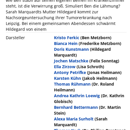
wie Ben stabil auf seinen eigenen Beinen im Krankenzimmer
steht, ist die Verwirrung groß. Simuliert Ben die Lähmung?
Sarah Marquardts Mutter Hildegard kommt zur
Nachsorgeuntersuchung ihrer Tumorerkrankung nach
Leipzig. Bei einem gemeinsamen Abendessen schwärmt
Hildegard von einem
Darsteller
Kristo Ferkic
(Ben Metzborn)
Bianca Hein
(Frederike Metzborn)
Doris Kunstmann
(Hildegard
Marquardt)
Jochen Matschke
(Felix Sonntag)
Ella Zirzow
(Lisa Schroth)
Antony Petrifke
(Jonas Heilmann)
Karsten Kühn
(Jakob Heilmann)
Thomas Rühmann
(Dr. Roland
Heilmann)
Andrea Kathrin Loewig
(Dr. Kathrin
Globisch)
Bernhard Bettermann
(Dr. Martin
Stein)
Alexa Maria Surholt
(Sarah
Marquardt)