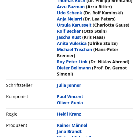
Thomas Koch
(Dr. Philipp Brentano)
Arzu Bazman
(Arzu Ritter)
Udo Schenk
(Dr. Rolf Kaminski)
Anja Nejarri
(Dr. Lea Peters)
Ursula Karusseit
(Charlotte Gauss)
Rolf Becker
(Otto Stein)
Jascha Rust
(Kris Haas)
Anita Vulesica
(Ulrike Stolze)
Michael Trischan
(Hans-Peter
Brenner)
Roy Peter Link
(Dr. Niklas Ahrend)
Dieter Bellmann
(Prof. Dr. Gernot
Simoni)
Schriftsteller
Julia Jenner
Komponist
Paul Vincent
Oliver Gunia
Regie
Heidi Kranz
Produzent
Rainer Männel
Jana Brandt