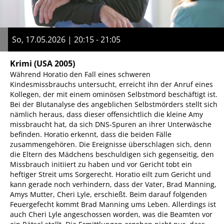
So, 17.05.2026 | 20:15 - 21:05
Krimi
(USA 2005)
Während Horatio den Fall eines schweren
Kindesmissbrauchs untersucht, erreicht ihn der Anruf eines
Kollegen, der mit einem ominösen Selbstmord beschäftigt ist.
Bei der Blutanalyse des angeblichen Selbstmörders stellt sich
nämlich heraus, dass dieser offensichtlich die kleine Amy
missbraucht hat, da sich DNS-Spuren an ihrer Unterwäsche
befinden. Horatio erkennt, dass die beiden Fälle
zusammengehören. Die Ereignisse überschlagen sich, denn
die Eltern des Mädchens beschuldigen sich gegenseitig, den
Missbrauch initiiert zu haben und vor Gericht tobt ein
heftiger Streit ums Sorgerecht. Horatio eilt zum Gericht und
kann gerade noch verhindern, dass der Vater, Brad Manning,
Amys Mutter, Cheri Lyle, erschießt. Beim darauf folgenden
Feuergefecht kommt Brad Manning ums Leben. Allerdings ist
auch Cheri Lyle angeschossen worden, was die Beamten vor