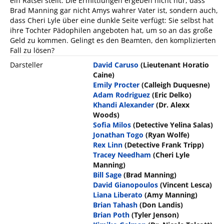
ein Rätsel stellt. Die Ermittlungen ergeben nicht nur, dass
Brad Manning gar nicht Amys wahrer Vater ist, sondern auch,
dass Cheri Lyle über eine dunkle Seite verfügt: Sie selbst hat
ihre Tochter Pädophilen angeboten hat, um so an das große
Geld zu kommen. Gelingt es den Beamten, den komplizierten
Fall zu lösen?
Darsteller
David Caruso
(Lieutenant Horatio
Caine)
Emily Procter
(Calleigh Duquesne)
Adam Rodriguez
(Eric Delko)
Khandi Alexander
(Dr. Alexx
Woods)
Sofia Milos
(Detective Yelina Salas)
Jonathan Togo
(Ryan Wolfe)
Rex Linn
(Detective Frank Tripp)
Tracey Needham
(Cheri Lyle
Manning)
Bill Sage
(Brad Manning)
David Gianopoulos
(Vincent Lesca)
Liana Liberato
(Amy Manning)
Brian Tahash
(Don Landis)
Brian Poth
(Tyler Jenson)