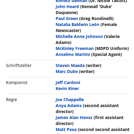
Kimiko Gelman
(Dr. Nicole Talcott)
John Heard
(Kenwall 'Duke'
Duquesne)
Paul Green
(Greg Rondinelli)
Natalia Baldwin León
(Female
Newscaster)
Michelle Anne Johnson
(Valerie
Adams)
McKinley Freeman
(MDPD Uniform)
Anselmo Martini
(Special Agent)
Schriftsteller
Steven Maeda
(writer)
Marc Dube
(writer)
Komponist
Jeff Cardoni
Kevin Kiner
Regie
Joe Chappelle
Anya Adams
(second assistant
director)
James Alan Hensz
(first assistant
director)
Matt Pexa
(second second assistant