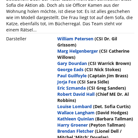
Sofia die Aktion ab. Doch als sie Officer Kamen aus der
Wohnung holen möchte, ist diese tot: Es ist alles geschehen
wie im Modell dargestellt. Die Frau liegt tot auf dem Sofa, die
Katze, ebenfalls tot, im Bücherregal. Das Team steht vor
einem Rätsel...
Darsteller
William Petersen
(CSI Dr. Gil
Grissom)
Marg Helgenberger
(CSI Catherine
Willows)
Gary Dourdan
(CSI Warrick Brown)
George Eads
(CSI Nick Stokes)
Paul Guilfoyle
(Captain Jim Brass)
Jorja Fox
(CSI Sara Sidle)
Eric Szmanda
(CSI Greg Sanders)
Robert David Hall
(Chief ME Dr. Al
Robbins)
Louise Lombard
(Det. Sofia Curtis)
Wallace Langham
(David Hodges)
Kathleen Quinlan
(Barbara Tallman)
Harry Groener
(Peyton Tallman)
Brendan Fletcher
(Lionel Dell /
Mitchel 'Mitch' Douglas)