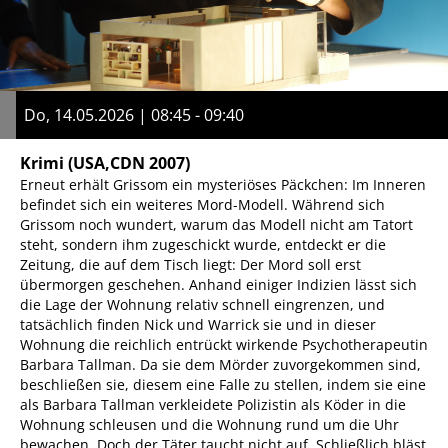
Do, 14.05.2026 | 08:45 - 09:40
Krimi
(USA,CDN 2007)
Erneut erhält Grissom ein mysteriöses Päckchen: Im Inneren
befindet sich ein weiteres Mord-Modell. Während sich
Grissom noch wundert, warum das Modell nicht am Tatort
steht, sondern ihm zugeschickt wurde, entdeckt er die
Zeitung, die auf dem Tisch liegt: Der Mord soll erst
übermorgen geschehen. Anhand einiger Indizien lässt sich
die Lage der Wohnung relativ schnell eingrenzen, und
tatsächlich finden Nick und Warrick sie und in dieser
Wohnung die reichlich entrückt wirkende Psychotherapeutin
Barbara Tallman. Da sie dem Mörder zuvorgekommen sind,
beschließen sie, diesem eine Falle zu stellen, indem sie eine
als Barbara Tallman verkleidete Polizistin als Köder in die
Wohnung schleusen und die Wohnung rund um die Uhr
bewachen. Doch der Täter taucht nicht auf. Schließlich bläst