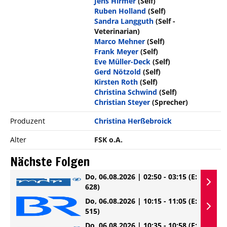
Jens Hirmer
(Self)
Ruben Holland
(Self)
Sandra Langguth
(Self -
Veterinarian)
Marco Mehner
(Self)
Frank Meyer
(Self)
Eve Müller-Deck
(Self)
Gerd Nötzold
(Self)
Kirsten Roth
(Self)
Christina Schwind
(Self)
Christian Steyer
(Sprecher)
Produzent
Christina Herßebroick
Alter
FSK o.A.
Nächste Folgen
Do, 06.08.2026 | 02:50 - 03:15
(E:
628)
Do, 06.08.2026 | 10:15 - 11:05
(E:
515)
Do, 06.08.2026 | 10:35 - 10:58
(E: