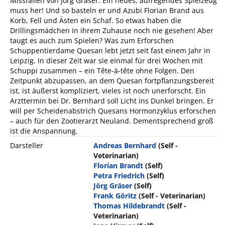
Missfallen von Jörg Gräser. Ein neues, aufregendes Spielzeug
muss her! Und so basteln er und Azubi Florian Brand aus
Korb, Fell und Ästen ein Schaf. So etwas haben die
Drillingsmädchen in ihrem Zuhause noch nie gesehen! Aber
taugt es auch zum Spielen? Was zum Erforschen
Schuppentierdame Quesan lebt jetzt seit fast einem Jahr in
Leipzig. In dieser Zeit war sie einmal für drei Wochen mit
Schuppi zusammen – ein Tête-à-tête ohne Folgen. Den
Zeitpunkt abzupassen, an dem Quesan fortpflanzungsbereit
ist, ist äußerst kompliziert, vieles ist noch unerforscht. Ein
Arzttermin bei Dr. Bernhard soll Licht ins Dunkel bringen. Er
will per Scheidenabstrich Quesans Hormonzyklus erforschen
– auch für den Zootierarzt Neuland. Dementsprechend groß
ist die Anspannung.
Darsteller
Andreas Bernhard
(Self -
Veterinarian)
Florian Brandt
(Self)
Petra Friedrich
(Self)
Jörg Gräser
(Self)
Frank Göritz
(Self - Veterinarian)
Thomas Hildebrandt
(Self -
Veterinarian)