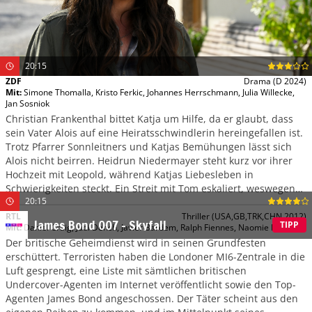
20:15
ZDF
Drama
(D 2024)
Mit
:
Simone Thomalla
,
Kristo Ferkic
,
Johannes Herrschmann
,
Julia Willecke
,
Jan Sosniok
Christian Frankenthal bittet Katja um Hilfe, da er glaubt, dass
sein Vater Alois auf eine Heiratsschwindlerin hereingefallen ist.
Trotz Pfarrer Sonnleitners und Katjas Bemühungen lässt sich
Alois nicht beirren. Heidrun Niedermayer steht kurz vor ihrer
Hochzeit mit Leopold, während Katjas Liebesleben in
Schwierigkeiten steckt. Ein Streit mit Tom eskaliert, weswegen
20:15
Katja mitten in der Nacht nach Hause fährt.
RTL
Thriller
(USA,GB,TRK,CHN 2012)
James Bond 007 – Skyfall
TIPP
Mit
:
Daniel Craig
,
Judi Dench
,
Javier Bardem
,
Ralph Fiennes
,
Naomie Harris
Der britische Geheimdienst wird in seinen Grundfesten
erschüttert. Terroristen haben die Londoner MI6-Zentrale in die
Luft gesprengt, eine Liste mit sämtlichen britischen
Undercover-Agenten im Internet veröffentlicht sowie den Top-
Agenten James Bond angeschossen. Der Täter scheint aus den