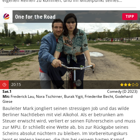
eigenen Reihen zu kommen, und im Mittelpunkt seines
Interesses steht ausgerechnet die Geheimdienstchefin M.
One for the Road
TIPP
20:15
Sat.1
Comedy
(D 2023)
Mit
:
Frederick Lau
,
Nora Tschirner
,
Burak Yigit
,
Friederike Becht
,
Godehard
Giese
Bauleiter Mark jongliert seinen stressigen Job und das wilde
Berliner Nachtleben mit viel Alkohol. Als er betrunken am
Steuer erwischt wird, verliert er seinen Führerschein und muss
zur MPU. Er schließt eine Wette ab, bis zur Rückgabe seines
Scheins absolut nüchtern zu bleiben. Im Vorbereitungskurs
lernt er Helena kennen, die ihm bei seinem harten Kampf