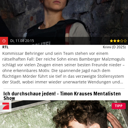
Di, 11.08 20:15
RTL
Krimi
(D 2025)
Kommissar Behringer und sein Team stehen vor einem
rätselhaften Fall: Der reiche Sohn eines Bamberger Malzmoguls
schlägt vor vielen Zeugen einen seiner besten Freunde nieder –
ohne erkennbares Motiv. Die spannende Jagd nach dem
flüchtigen Mörder führt sie tief in das verzweigte Stollensystem
der Stadt, wobei immer wieder unerwartete Wendungen und
neue Geheimnisse ans Licht kommen.
Ich durchschaue jeden! – Timon Krauses Mentalisten
Show
TIPP