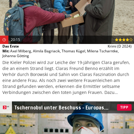
20:15
Das Erste
Krimi
(D 2024)
Mit
:
Axel Milberg
,
Almila Bagriacik
,
Thomas Kügel
,
Milena Tscharntke
,
Johanna Götting
Die Kieler Polizei wird zur Leiche der 19-jährigen Clara gerufen,
die an einem Strand liegt. Claras Freund Benno erzählt im
Verhör durch Borowski und Sahin von Claras Faszination durch
eine andere Frau. Als noch zwei weitere Frauenleichen am
Strand gefunden werden, erkennen die Ermittler seltsame
Verbindungen zwischen den toten jungen Frauen. Dazu
gehören groteske Rituale vor ihrem Ableben und eine
aufgeladene Verbindung zu jener Dame, die Benno erwähnt
Tschernobyl unter Beschuss – Europas
TIPP
hatte.
nukleare Zeitbombe