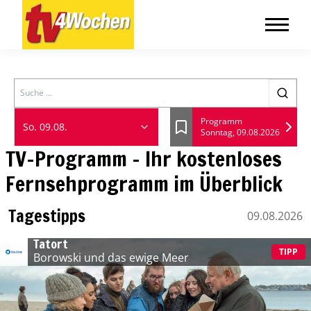
Search
Programm
So. 09.08.
Sonntag, 09.08.2026
Lesezeichen
TV-Programm - Ihr kostenloses
Fernsehprogramm im Überblick
Tagestipps
09.08.2026
Sonntag, 09 August
Tatort
TIPP
Borowski und das ewige Meer