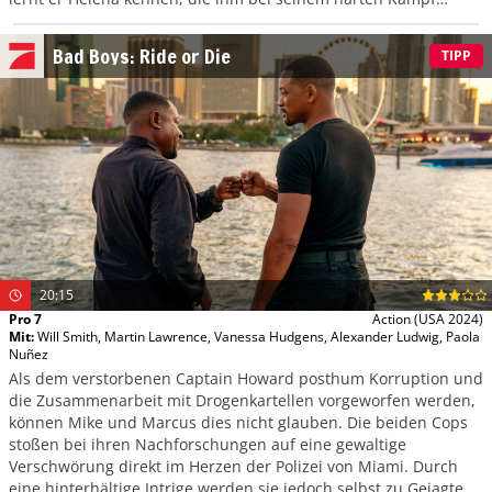
gegen die Sucht beisteht.
Bad Boys: Ride or Die
TIPP
20:15
Pro 7
Action
(USA 2024)
Mit
:
Will Smith
,
Martin Lawrence
,
Vanessa Hudgens
,
Alexander Ludwig
,
Paola
Nuñez
Als dem verstorbenen Captain Howard posthum Korruption und
die Zusammenarbeit mit Drogenkartellen vorgeworfen werden,
können Mike und Marcus dies nicht glauben. Die beiden Cops
stoßen bei ihren Nachforschungen auf eine gewaltige
Verschwörung direkt im Herzen der Polizei von Miami. Durch
eine hinterhältige Intrige werden sie jedoch selbst zu Gejagten