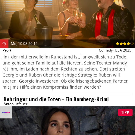
Mo, 10.08 20:15
Pro 7
Comedy
(USA 2025)
Jim, der mittlerweile im Ruhestand ist, langweilt sich zu Tode
und geht seiner Familie auf die Nerven. Seine Tochter Mandy
rät ihm, im Laden nach dem Rechten zu sehen. Dort streiten
Georgie und Ruben über die richtige Strategie: Ruben will
sparen, Georgie investieren. Ob die frischgebackenen Partner
mit Jims Hilfe einen Kompromiss finden werden?
Behringer und die Toten – Ein Bamberg-Krimi
Antoniusfeuer
TIPP