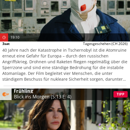
19:10
3sat
Tagesgeschehen
(CH 2026)
40 Jahre nach der Katastrophe in Tschernobyl ist die Atomruine
erneut eine Gefahr für Europa – durch den russischen
Angriffskrieg. Drohnen und Raketen fliegen regelmäßig über die
Sperrzone und sind eine ständige Bedrohung für die instabile
Atomanlage. Der Film begleitet vier Menschen, die unter
ständigem Beschuss für nukleare Sicherheit sorgen, darunter
Serhi Tarakanow, der Direktor der Anlage.
Frühling
TIPP
Blick ins Morgen
(S:13 E: 4)