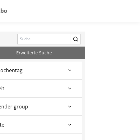
Abo
Search
Erweiterte Suche
ochentag
eit
ender group
tel