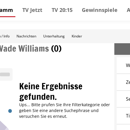
gramm
TV Jetzt
TV 20:15
Gewinnspiele
 / Info
Nachrichten
Unterhaltung
Kinder
Wade Williams
(
0
)
W
Z
Keine Ergebnisse
gefunden.
S
Ups... Bitte prufen Sie Ihre Filterkategorie oder
geben Sie eine andere Suchephrase und
Ti
versuchen Sie es erneut.