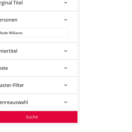
rginal Titel
ersonen
ersonen
ntertitel
exte
aster-Filter
enreauswahl
Suche