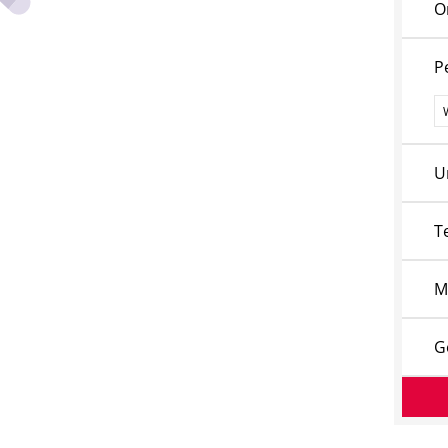
O
P
P
U
T
M
G