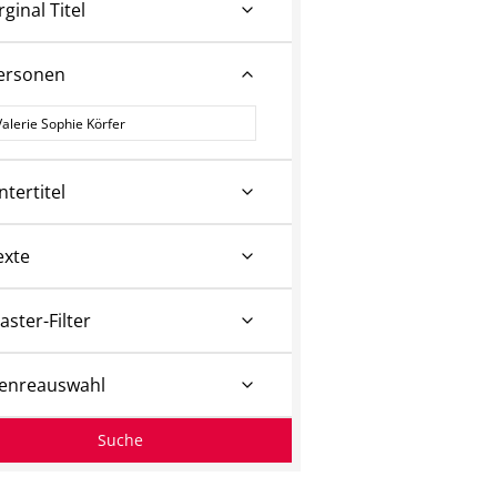
rginal Titel
ersonen
ersonen
ntertitel
exte
aster-Filter
enreauswahl
Suche