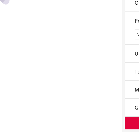
O
P
P
U
T
M
G