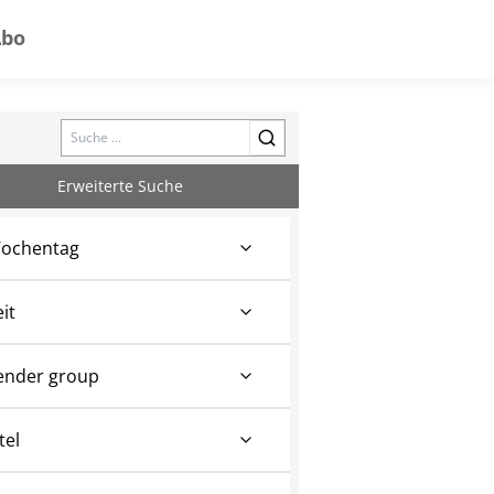
Abo
Search
Erweiterte Suche
ochentag
eit
ender group
tel