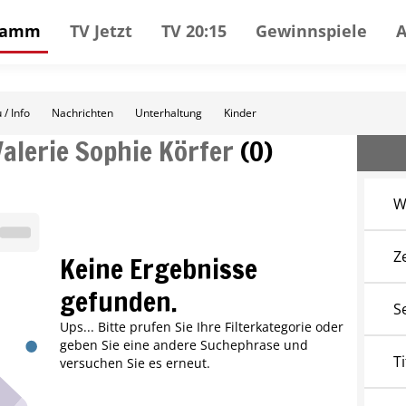
gramm
TV Jetzt
TV 20:15
Gewinnspiele
 / Info
Nachrichten
Unterhaltung
Kinder
Valerie Sophie Körfer
(
0
)
W
Z
Keine Ergebnisse
gefunden.
S
Ups... Bitte prufen Sie Ihre Filterkategorie oder
geben Sie eine andere Suchephrase und
Ti
versuchen Sie es erneut.