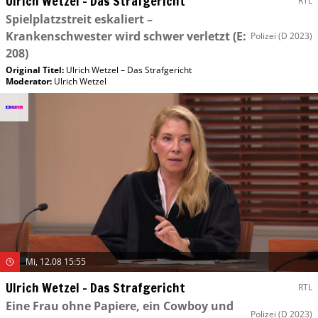
Ulrich Wetzel – Das Strafgericht
RTL
Spielplatzstreit eskaliert –
Krankenschwester wird schwer verletzt
(E:
Polizei
(D 2023)
208)
Original Titel:
Ulrich Wetzel – Das Strafgericht
Moderator
:
Ulrich Wetzel
Mi, 12.08 15:55
Ulrich Wetzel – Das Strafgericht
RTL
Eine Frau ohne Papiere, ein Cowboy und
Polizei
(D 2023)