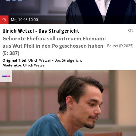
Mo, 10.08 10:00
Ulrich Wetzel – Das Strafgericht
RTL
Gehörnte Ehefrau soll untreuem Ehemann
aus Wut Pfeil in den Po geschossen haben
Polizei
(D 2025)
(E: 387)
Original Titel:
Ulrich Wetzel – Das Strafgericht
Moderator
:
Ulrich Wetzel