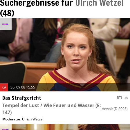
Suchergebnisse für
Ulrich Wetzel
(
48
)
So, 09.08 15:55
Das Strafgericht
RTL up
Tempel der Lust / Wie Feuer und Wasser
(E:
Anwalt
(D 2005)
147)
Moderator
:
Ulrich Wetzel