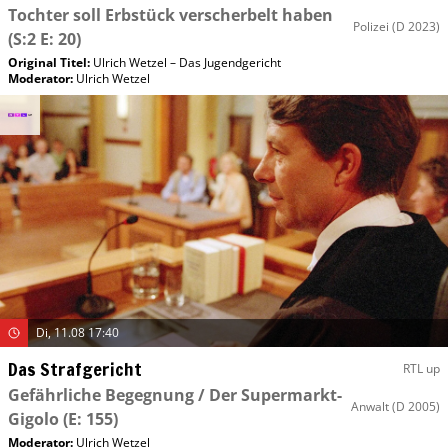
Tochter soll Erbstück verscherbelt haben
Polizei
(D 2023)
(S:2 E: 20)
Original Titel:
Ulrich Wetzel – Das Jugendgericht
Moderator
:
Ulrich Wetzel
Di, 11.08 17:40
Das Strafgericht
RTL up
Gefährliche Begegnung / Der Supermarkt-
Anwalt
(D 2005)
Gigolo
(E: 155)
Moderator
:
Ulrich Wetzel