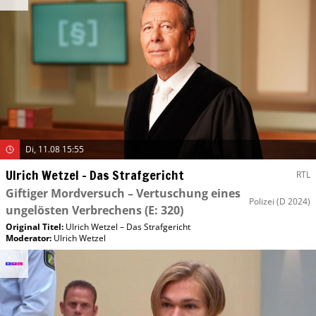
Di, 11.08 15:55
Ulrich Wetzel – Das Strafgericht
RTL
Giftiger Mordversuch – Vertuschung eines
Polizei
(D 2024)
ungelösten Verbrechens
(E: 320)
Original Titel:
Ulrich Wetzel – Das Strafgericht
Moderator
:
Ulrich Wetzel