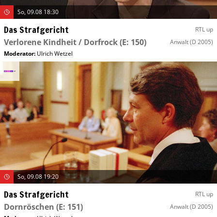
So, 09.08 18:30
Das Strafgericht
RTL up
Verlorene Kindheit / Dorfrock
(E: 150)
Anwalt
(D 2005)
Moderator
:
Ulrich Wetzel
So, 09.08 19:20
Das Strafgericht
RTL up
Dornröschen
(E: 151)
Anwalt
(D 2005)