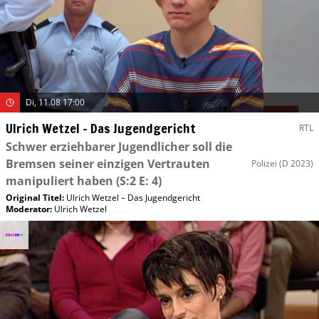
Di, 11.08 17:00
Ulrich Wetzel – Das Jugendgericht
RTL
Schwer erziehbarer Jugendlicher soll die
Bremsen seiner einzigen Vertrauten
Polizei
(D 2023)
manipuliert haben
(S:2 E: 4)
Original Titel:
Ulrich Wetzel – Das Jugendgericht
Moderator
:
Ulrich Wetzel