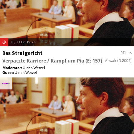
Di, 11.08 19:25
Das Strafgericht
RTL up
Verpatzte Karriere / Kampf um Pia
(E: 157)
Anwalt
(D 2005)
Moderator
:
Ulrich Wetzel
Guest
:
Ulrich Wetzel