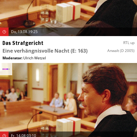
Do, 13.08 19:25
Das Strafgericht
RTL up
Eine verhängnisvolle Nacht
(E: 163)
Anwalt
(D 2005)
Moderator
:
Ulrich Wetzel
Fr, 14.08 03:10