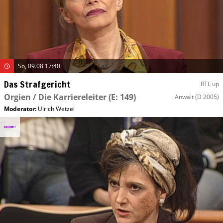
So, 09.08 17:40
Das Strafgericht
RTL up
Orgien / Die Karriereleiter
(E: 149)
Anwalt
(D 2005)
Moderator
:
Ulrich Wetzel