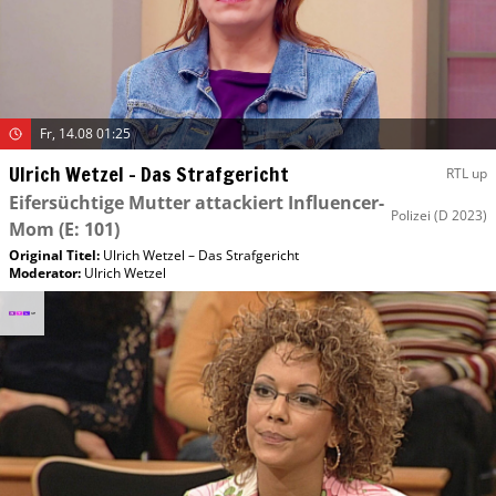
Fr, 14.08 01:25
Ulrich Wetzel – Das Strafgericht
RTL up
Eifersüchtige Mutter attackiert Influencer-
Polizei
(D 2023)
Mom
(E: 101)
Original Titel:
Ulrich Wetzel – Das Strafgericht
Moderator
:
Ulrich Wetzel