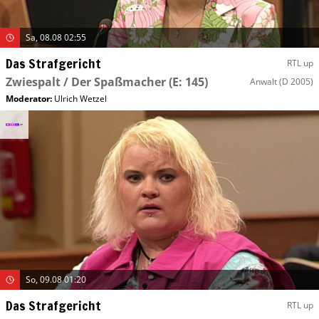
Sa, 08.08 02:55
Das Strafgericht
RTL up
Zwiespalt / Der Spaßmacher
(E: 145)
Anwalt
(D 2005)
Moderator
:
Ulrich Wetzel
So, 09.08 01:20
Das Strafgericht
RTL up