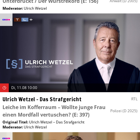
Unterdrückt / Der Wurstrekord
(E: 156)
Anwalt
(D 2005)
Moderator
:
Ulrich Wetzel
Di, 11.08 10:00
Ulrich Wetzel – Das Strafgericht
RTL
Leiche im Kofferraum – Wollte junge Frau
Polizei
(D 2025)
einen Mordfall vertuschen?
(E: 397)
Original Titel:
Ulrich Wetzel – Das Strafgericht
Moderator
:
Ulrich Wetzel