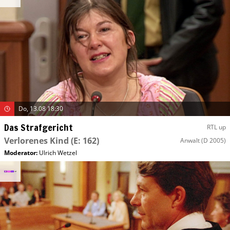
Do, 13.08 18:30
Das Strafgericht
RTL up
Verlorenes Kind
(E: 162)
Anwalt
(D 2005)
Moderator
:
Ulrich Wetzel