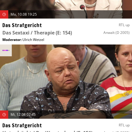
Mo, 10.08 19:25
Das Strafgericht
RTL up
Das Sextaxi / Therapie
(E: 154)
Anwalt
(D 2005)
Moderator
:
Ulrich Wetzel
Mi, 12.08 02:45
Das Strafgericht
RTL up