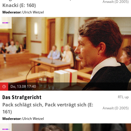
Anwalt
(D 2005)
Knacki
(E: 160)
Moderator
:
Ulrich Wetzel
Do, 13.08 17:40
Das Strafgericht
RTL up
Pack schlägt sich, Pack verträgt sich
(E:
Anwalt
(D 2005)
161)
Moderator
:
Ulrich Wetzel