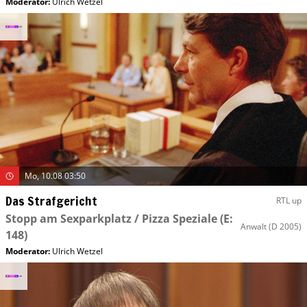
Moderator
:
Ulrich Wetzel
Mo, 10.08 03:50
Das Strafgericht
RTL up
Stopp am Sexparkplatz / Pizza Speziale
(E:
Anwalt
(D 2005)
148)
Moderator
:
Ulrich Wetzel