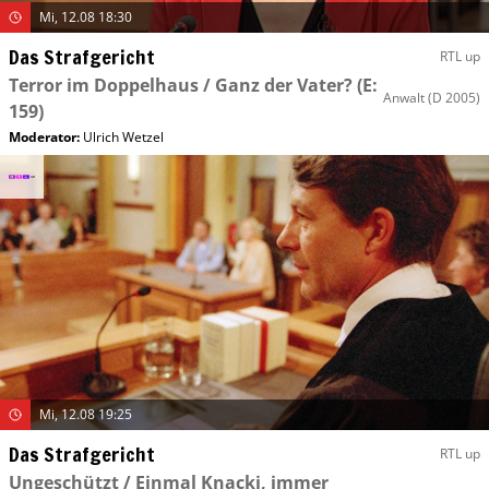
Mi, 12.08 18:30
Das Strafgericht
RTL up
Terror im Doppelhaus / Ganz der Vater?
(E:
Anwalt
(D 2005)
159)
Moderator
:
Ulrich Wetzel
Mi, 12.08 19:25
Das Strafgericht
RTL up
Ungeschützt / Einmal Knacki, immer