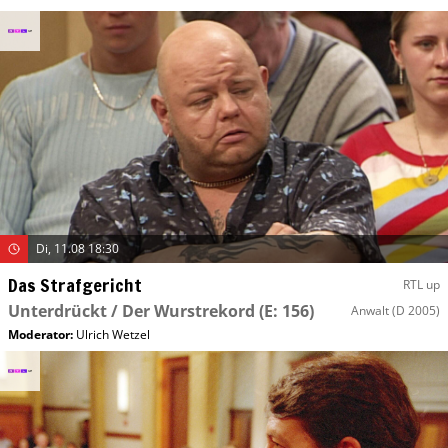
Di, 11.08 18:30
Das Strafgericht
RTL up
Unterdrückt / Der Wurstrekord
(E: 156)
Anwalt
(D 2005)
Moderator
:
Ulrich Wetzel