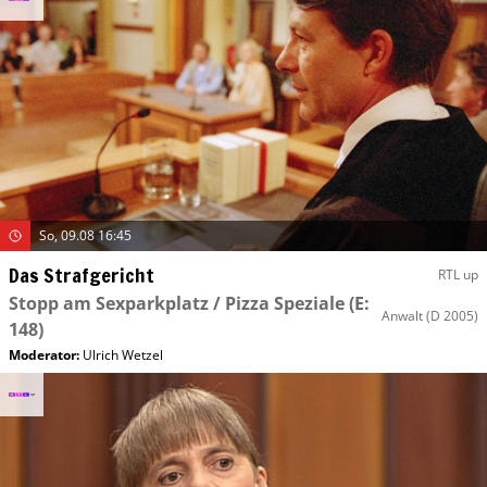
So, 09.08 16:45
Das Strafgericht
RTL up
Stopp am Sexparkplatz / Pizza Speziale
(E:
Anwalt
(D 2005)
148)
Moderator
:
Ulrich Wetzel