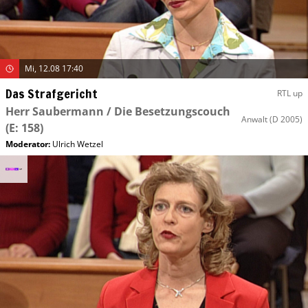
Mi, 12.08 17:40
Das Strafgericht
RTL up
Herr Saubermann / Die Besetzungscouch
Anwalt
(D 2005)
(E: 158)
Moderator
:
Ulrich Wetzel