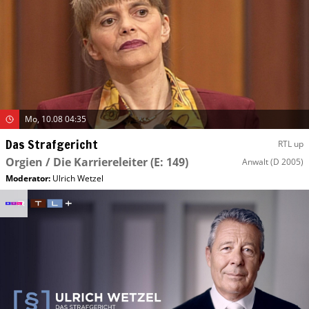
Mo, 10.08 04:35
Das Strafgericht
RTL up
Orgien / Die Karriereleiter
(E: 149)
Anwalt
(D 2005)
Moderator
:
Ulrich Wetzel