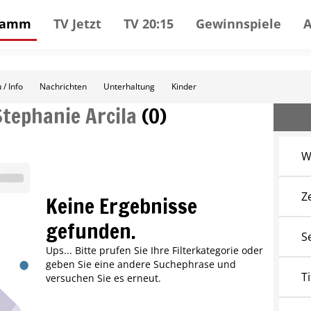
gramm
TV Jetzt
TV 20:15
Gewinnspiele
 / Info
Nachrichten
Unterhaltung
Kinder
Stephanie Arcila
(
0
)
W
Z
Keine Ergebnisse
gefunden.
S
Ups... Bitte prufen Sie Ihre Filterkategorie oder
geben Sie eine andere Suchephrase und
Ti
versuchen Sie es erneut.