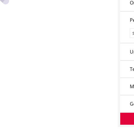
O
P
P
U
T
M
G