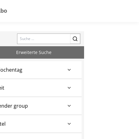
Abo
Search
Erweiterte Suche
ochentag
eit
ender group
tel