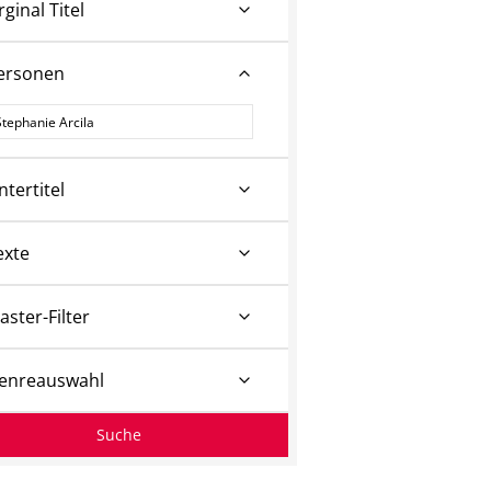
rginal Titel
ersonen
ersonen
ntertitel
exte
aster-Filter
enreauswahl
Suche