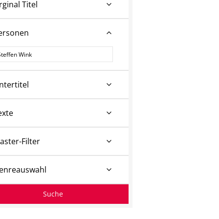
rginal Titel
ersonen
ersonen
ntertitel
exte
aster-Filter
enreauswahl
Suche