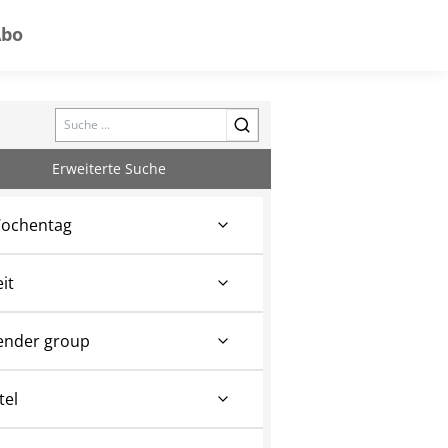
Abo
Search
Erweiterte Suche
ochentag
eit
ender group
tel