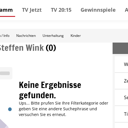
gramm
TV Jetzt
TV 20:15
Gewinnspiele
 / Info
Nachrichten
Unterhaltung
Kinder
Steffen Wink
(
0
)
W
Z
Keine Ergebnisse
gefunden.
S
Ups... Bitte prufen Sie Ihre Filterkategorie oder
geben Sie eine andere Suchephrase und
Ti
versuchen Sie es erneut.