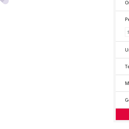
O
P
P
U
T
M
G