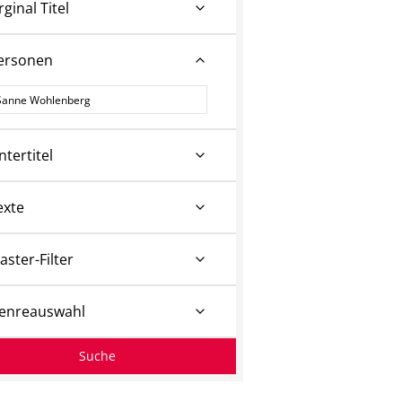
rginal Titel
ersonen
ersonen
ntertitel
exte
aster-Filter
enreauswahl
Suche