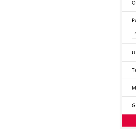
O
P
P
U
T
M
G