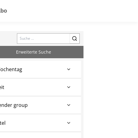
Abo
Search
Erweiterte Suche
ochentag
eit
ender group
tel