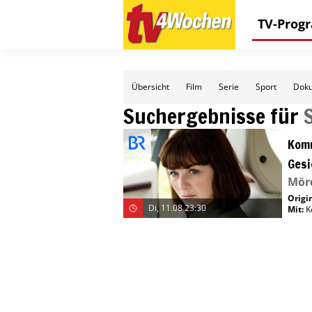
TV-Pro
Übersicht
Film
Serie
Sport
Doku
Suchergebnisse für
Komm
Gesi
Mörd
Origin
Di, 11.08 23:30
Mit
:
K