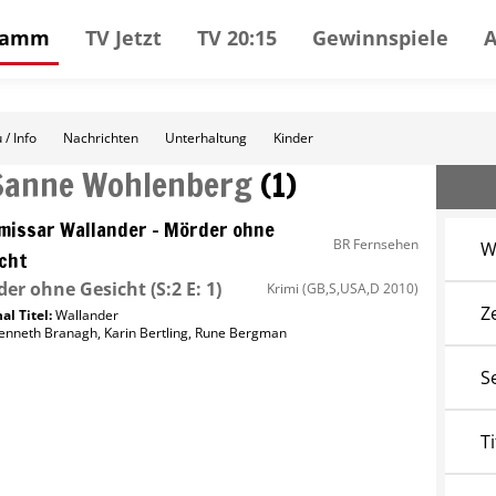
gramm
TV Jetzt
TV 20:15
Gewinnspiele
 / Info
Nachrichten
Unterhaltung
Kinder
Sanne Wohlenberg
(
1
)
issar Wallander – Mörder ohne
BR Fernsehen
W
cht
er ohne Gesicht
(S:2 E: 1)
Krimi
(GB,S,USA,D 2010)
Z
al Titel:
Wallander
enneth Branagh
,
Karin Bertling
,
Rune Bergman
S
Ti