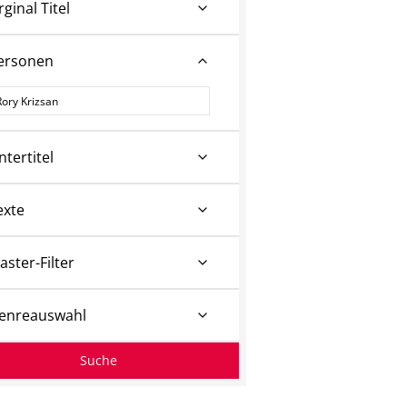
rginal Titel
ersonen
ersonen
ntertitel
exte
aster-Filter
enreauswahl
Suche