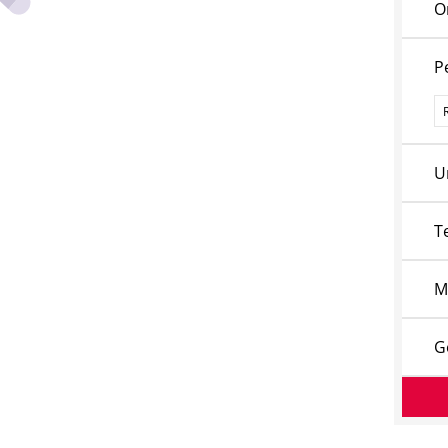
O
P
P
U
T
M
G