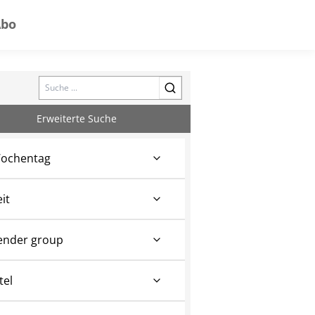
Abo
Search
Erweiterte Suche
ochentag
eit
ender group
tel