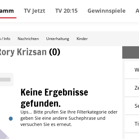
gramm
TV Jetzt
TV 20:15
Gewinnspiele
 / Info
Nachrichten
Unterhaltung
Kinder
Rory Krizsan
(
0
)
W
Z
Keine Ergebnisse
gefunden.
S
Ups... Bitte prufen Sie Ihre Filterkategorie oder
geben Sie eine andere Suchephrase und
Ti
versuchen Sie es erneut.