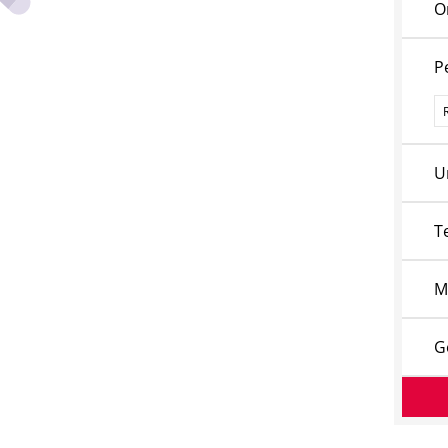
O
P
P
U
T
M
G