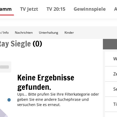
gramm
TV Jetzt
TV 20:15
Gewinnspiele
 / Info
Nachrichten
Unterhaltung
Kinder
Ray Siegle
(
0
)
W
Z
Keine Ergebnisse
gefunden.
S
Ups... Bitte prufen Sie Ihre Filterkategorie oder
geben Sie eine andere Suchephrase und
Ti
versuchen Sie es erneut.