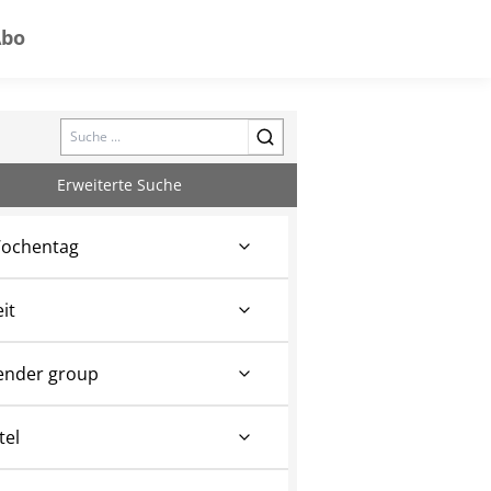
Abo
Search
Erweiterte Suche
ochentag
eit
ender group
tel