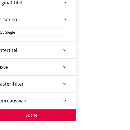
rginal Titel
ersonen
ersonen
ntertitel
exte
aster-Filter
enreauswahl
Suche