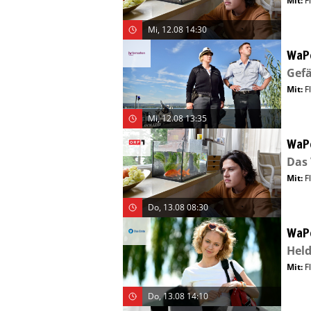
Mit
:
F
Mi, 12.08 14:30
WaP
Gefä
Mit
:
F
Mi, 12.08 13:35
WaP
Das 
Mit
:
F
Do, 13.08 08:30
WaP
Hel
Mit
:
F
Do, 13.08 14:10