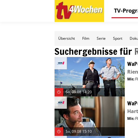
TV-Pro
Übersicht
Film
Serie
Sport
Doku
Suchergebnisse für
WaP
Rien
Mit
:
F
So, 09.08 14:20
WaP
Har
Mit
:
F
So, 09.08 15:10