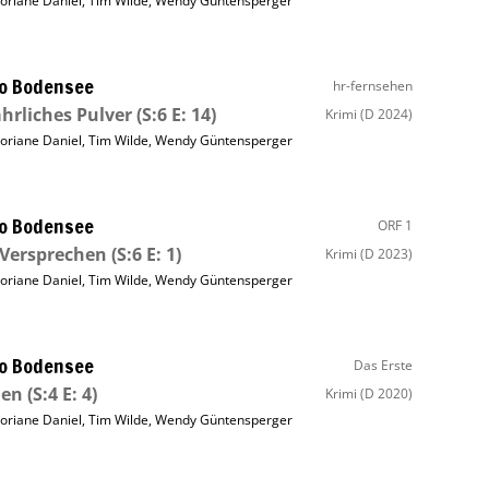
loriane Daniel
,
Tim Wilde
,
Wendy Güntensperger
o Bodensee
hr-fernsehen
hrliches Pulver
(S:6 E: 14)
Krimi
(D 2024)
loriane Daniel
,
Tim Wilde
,
Wendy Güntensperger
o Bodensee
ORF 1
Versprechen
(S:6 E: 1)
Krimi
(D 2023)
loriane Daniel
,
Tim Wilde
,
Wendy Güntensperger
o Bodensee
Das Erste
den
(S:4 E: 4)
Krimi
(D 2020)
loriane Daniel
,
Tim Wilde
,
Wendy Güntensperger