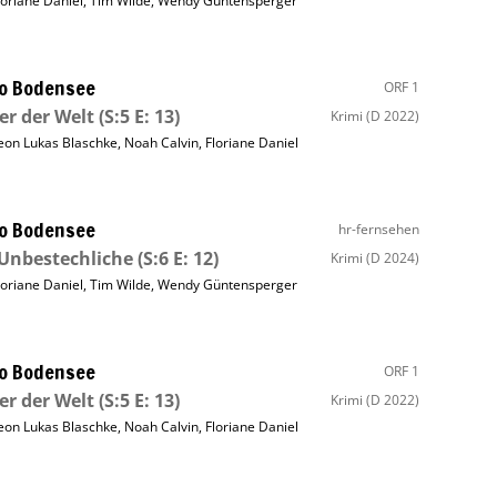
loriane Daniel
,
Tim Wilde
,
Wendy Güntensperger
o Bodensee
ORF 1
er der Welt
(S:5 E: 13)
Krimi
(D 2022)
eon Lukas Blaschke
,
Noah Calvin
,
Floriane Daniel
o Bodensee
hr-fernsehen
Unbestechliche
(S:6 E: 12)
Krimi
(D 2024)
loriane Daniel
,
Tim Wilde
,
Wendy Güntensperger
o Bodensee
ORF 1
er der Welt
(S:5 E: 13)
Krimi
(D 2022)
eon Lukas Blaschke
,
Noah Calvin
,
Floriane Daniel