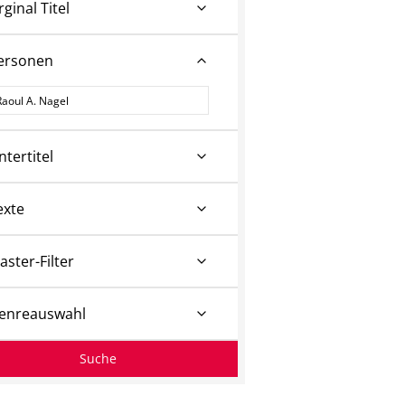
rginal Titel
ersonen
ersonen
ntertitel
exte
aster-Filter
enreauswahl
Suche