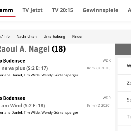
gramm
TV Jetzt
TV 20:15
Gewinnspiele
 / Info
Nachrichten
Unterhaltung
Kinder
Raoul A. Nagel
(
18
)
o Bodensee
WDR
W
 ne va plus
(S:2 E: 17)
Krimi
(D 2020)
loriane Daniel
,
Tim Wilde
,
Wendy Güntensperger
Z
o Bodensee
WDR
S
t am Wind
(S:2 E: 18)
Krimi
(D 2020)
loriane Daniel
,
Tim Wilde
,
Wendy Güntensperger
Ti