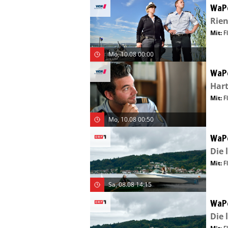
WaP
Rien
Mit
:
F
Mo, 10.08 00:00
WaP
Har
Mit
:
F
Mo, 10.08 00:50
WaP
Die 
Mit
:
F
Sa, 08.08 14:15
WaP
Die 