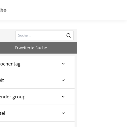
Abo
Search
Erweiterte Suche
ochentag
eit
ender group
tel