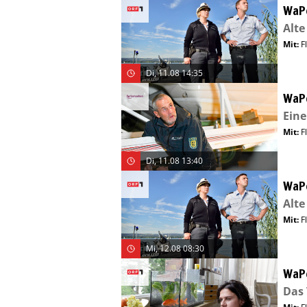
WaP
Alt
Mit
:
F
Di, 11.08 14:35
WaP
Eine
Mit
:
F
Di, 11.08 13:40
WaP
Alt
Mit
:
F
Mi, 12.08 08:30
WaP
Das 