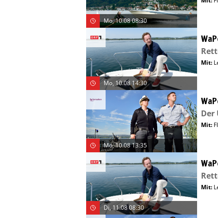
Mit
:
F
Mo, 10.08 08:30
WaP
Rett
Mit
:
L
Mo, 10.08 14:30
WaP
Der 
Mit
:
F
Mo, 10.08 13:35
WaP
Rett
Mit
:
L
Di, 11.08 08:30