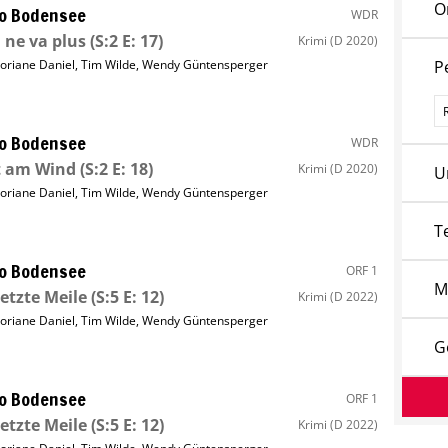
O
o Bodensee
WDR
 ne va plus
(S:2 E: 17)
Krimi
(D 2020)
loriane Daniel
,
Tim Wilde
,
Wendy Güntensperger
P
P
o Bodensee
WDR
t am Wind
(S:2 E: 18)
Krimi
(D 2020)
U
loriane Daniel
,
Tim Wilde
,
Wendy Güntensperger
T
o Bodensee
ORF 1
M
letzte Meile
(S:5 E: 12)
Krimi
(D 2022)
loriane Daniel
,
Tim Wilde
,
Wendy Güntensperger
G
o Bodensee
ORF 1
letzte Meile
(S:5 E: 12)
Krimi
(D 2022)