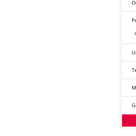
O
P
P
U
T
M
G