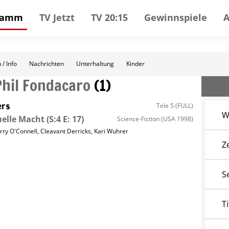
gramm
TV Jetzt
TV 20:15
Gewinnspiele
 / Info
Nachrichten
Unterhaltung
Kinder
Phil Fondacaro
(
1
)
ers
Tele 5 (FULL)
W
uelle Macht
(S:4 E: 17)
Science-Fiction
(USA 1998)
erry O'Connell
,
Cleavant Derricks
,
Kari Wuhrer
Z
S
Ti