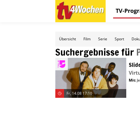
TV-Pro
Übersicht
Film
Serie
Sport
Doku
Suchergebnisse für
Slid
Virt
Mit
:
J
Fr, 14.08 17:10