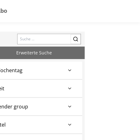
Abo
Search
Erweiterte Suche
ochentag
eit
ender group
tel