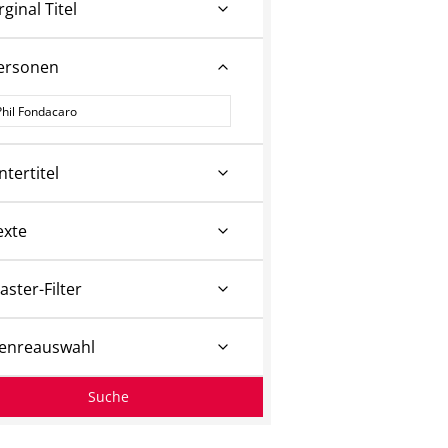
rginal Titel
ersonen
ersonen
ntertitel
exte
aster-Filter
enreauswahl
Suche