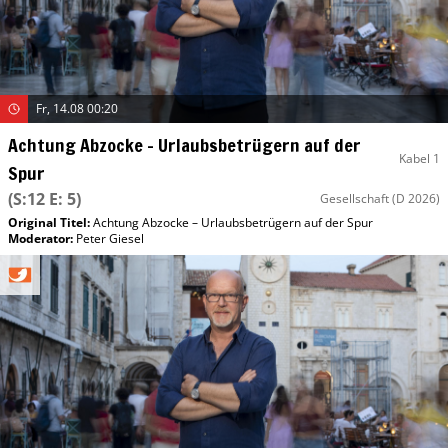
Fr, 14.08 00:20
Achtung Abzocke – Urlaubsbetrügern auf der
Kabel 1
Spur
(S:12 E: 5)
Gesellschaft
(D 2026)
Original Titel:
Achtung Abzocke – Urlaubsbetrügern auf der Spur
Moderator
:
Peter Giesel