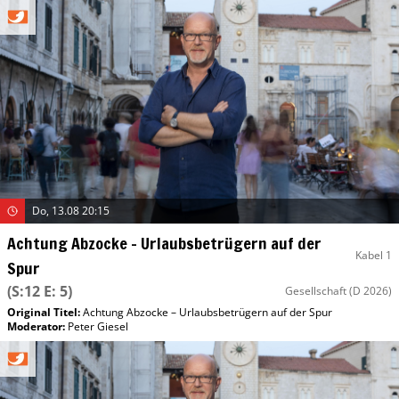
Do, 13.08 20:15
Achtung Abzocke – Urlaubsbetrügern auf der
Kabel 1
Spur
(S:12 E: 5)
Gesellschaft
(D 2026)
Original Titel:
Achtung Abzocke – Urlaubsbetrügern auf der Spur
Moderator
:
Peter Giesel