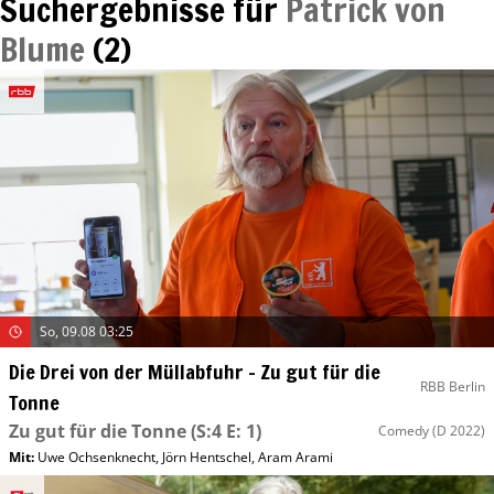
Suchergebnisse für
Patrick von
Blume
(
2
)
So, 09.08 03:25
Die Drei von der Müllabfuhr – Zu gut für die
RBB Berlin
Tonne
Zu gut für die Tonne
(S:4 E: 1)
Comedy
(D 2022)
Mit
:
Uwe Ochsenknecht
,
Jörn Hentschel
,
Aram Arami