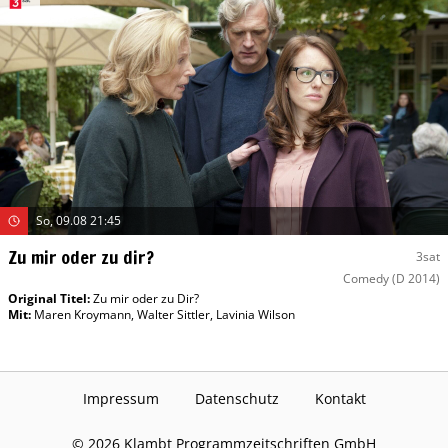
So, 09.08 21:45
Zu mir oder zu dir?
3sat
Comedy
(D 2014)
Original Titel:
Zu mir oder zu Dir?
Mit
:
Maren Kroymann
,
Walter Sittler
,
Lavinia Wilson
Impressum
Datenschutz
Kontakt
©
2026
Klambt Programmzeitschriften GmbH