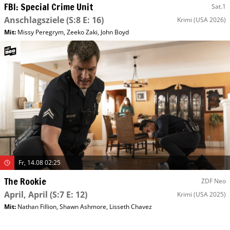
FBI: Special Crime Unit
Sat.1
Anschlagsziele
(S:8 E: 16)
Krimi
(USA 2026)
Mit
:
Missy Peregrym
,
Zeeko Zaki
,
John Boyd
Fr, 14.08 02:25
The Rookie
ZDF Neo
April, April
(S:7 E: 12)
Krimi
(USA 2025)
Mit
:
Nathan Fillion
,
Shawn Ashmore
,
Lisseth Chavez