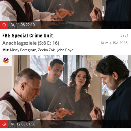
Di, 11.08 22:10
FBI: Special Crime Unit
Sat.1
Anschlagsziele
(S:8 E: 16)
Krimi
(USA 2026)
Mit
:
Missy Peregrym
,
Zeeko Zaki
,
John Boyd
Mi, 12.08 01:50