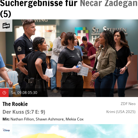
Suchergebnisse für
Necar Zadegan
(
5
)
So, 09.08 05:30
The Rookie
ZDF Neo
Der Kuss
(S:7 E: 9)
Krimi
(USA 2025)
Mit
:
Nathan Fillion
,
Shawn Ashmore
,
Mekia Cox