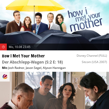
Mo, 10.08 23:45
How I Met Your Mother
Disney Channel (FULL)
Der Abschlepp-Wagen
(S:2 E: 18)
Sitcom
(USA 2007)
Mit
:
Josh Radnor
,
Jason Segel
,
Alyson Hannigan