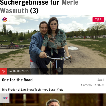
Suchergebnisse für
Merle
Wasmuth
(
3
)
TIPP
So, 09.08 20:15
One for the Road
Sat.1
Comedy
(D 2023)
Mit
:
Frederick Lau
,
Nora Tschirner
,
Burak Yigit