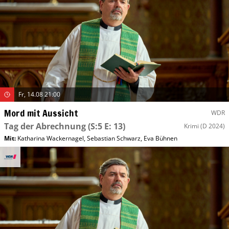
Fr, 14.08 21:00
Mord mit Aussicht
WDR
Tag der Abrechnung
(S:5 E: 13)
Krimi
(D 2024)
Mit
:
Katharina Wackernagel
,
Sebastian Schwarz
,
Eva Bühnen