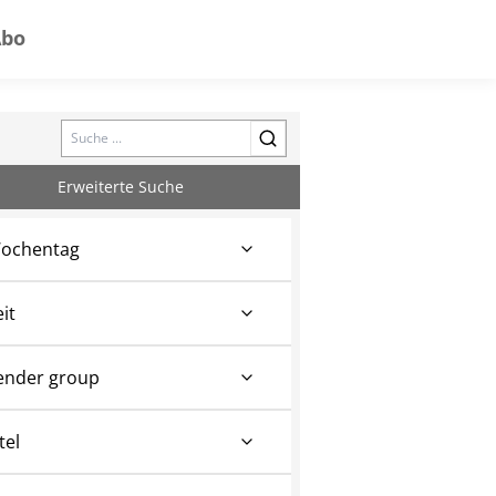
Abo
Search
Erweiterte Suche
ochentag
eit
ender group
tel