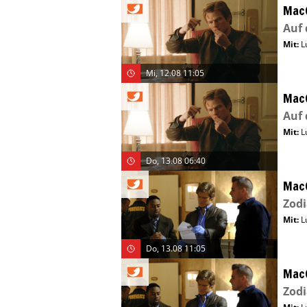
Mac
Auf 
Mit
:
L
Mi, 12.08 11:05
Mac
Auf 
Mit
:
L
Do, 13.08 06:40
Mac
Zodi
Mit
:
L
Do, 13.08 11:05
Mac
Zodi