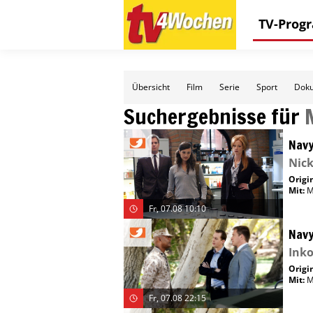
TV-Pro
Übersicht
Film
Serie
Sport
Doku
Suchergebnisse für
Navy
Nick
Origin
Mit
:
M
Fr, 07.08 10:10
Navy
Inko
Origin
Mit
:
M
Fr, 07.08 22:15