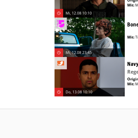
Origin
Mit
:
M
Mi, 12.08 10:10
Bone
Mit
:
T
Mi, 12.08 23:45
Navy
Rege
Origin
Mit
:
M
Do, 13.08 10:10