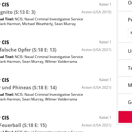
O
 CIS
Kabel 1
gnito
(S:13 E: 3)
Action
(USA 2015)
al Titel:
NCIS: Naval Criminal Investigative Service
P
ark Harmon
,
Michael Weatherly
,
Sean Murray
P
 CIS
Kabel 1
falsche Opfer
(S:18 E: 13)
Action
(USA 2021)
U
al Titel:
NCIS: Naval Criminal Investigative Service
ark Harmon
,
Sean Murray
,
Wilmer Valderrama
T
 CIS
Kabel 1
M
 und Phineas
(S:18 E: 14)
Action
(USA 2021)
al Titel:
NCIS: Naval Criminal Investigative Service
ark Harmon
,
Sean Murray
,
Wilmer Valderrama
G
 CIS
Kabel 1
Feuerball
(S:18 E: 15)
Action
(USA 2021)