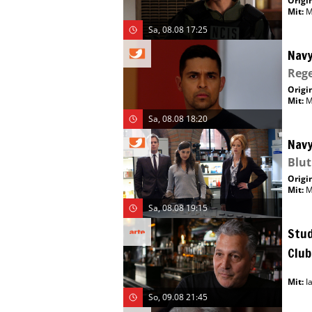
Origin
Mit
:
M
Sa, 08.08 17:25
Navy
Rege
Origin
Mit
:
M
Sa, 08.08 18:20
Navy
Blut
Origin
Mit
:
M
Sa, 08.08 19:15
Stud
Club
Mit
:
I
So, 09.08 21:45