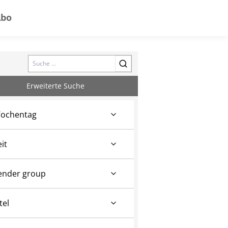
Abo
Search
Erweiterte Suche
ochentag
eit
ender group
tel