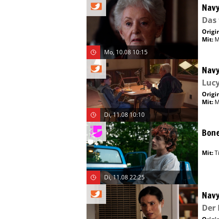
Navy
Das 
Origin
Mit
:
M
Mo, 10.08 10:15
Navy
Lucy
Origin
Mit
:
M
Di, 11.08 10:10
Bone
Mit
:
T
Di, 11.08 22:25
Navy
Der 