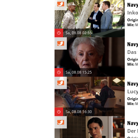
Navy
Inko
Origin
Mit
:
M
Sa, 08.08 02:55
Navy
Das 
Origin
Mit
:
M
Sa, 08.08 15:25
Navy
Lucy
Origin
Mit
:
M
Sa, 08.08 16:30
Navy
Der 