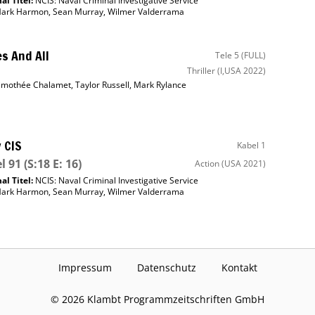
al Titel:
NCIS: Naval Criminal Investigative Service
ark Harmon
,
Sean Murray
,
Wilmer Valderrama
s And All
Tele 5 (FULL)
Thriller
(I,USA 2022)
imothée Chalamet
,
Taylor Russell
,
Mark Rylance
 CIS
Kabel 1
l 91
(S:18 E: 16)
Action
(USA 2021)
al Titel:
NCIS: Naval Criminal Investigative Service
ark Harmon
,
Sean Murray
,
Wilmer Valderrama
Impressum
Datenschutz
Kontakt
©
2026
Klambt Programmzeitschriften GmbH