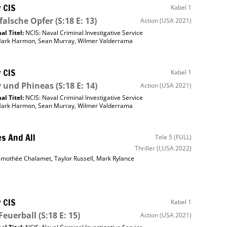
 CIS
Kabel 1
falsche Opfer
(S:18 E: 13)
Action
(USA 2021)
al Titel:
NCIS: Naval Criminal Investigative Service
ark Harmon
,
Sean Murray
,
Wilmer Valderrama
 CIS
Kabel 1
 und Phineas
(S:18 E: 14)
Action
(USA 2021)
al Titel:
NCIS: Naval Criminal Investigative Service
ark Harmon
,
Sean Murray
,
Wilmer Valderrama
s And All
Tele 5 (FULL)
Thriller
(I,USA 2022)
imothée Chalamet
,
Taylor Russell
,
Mark Rylance
 CIS
Kabel 1
Feuerball
(S:18 E: 15)
Action
(USA 2021)