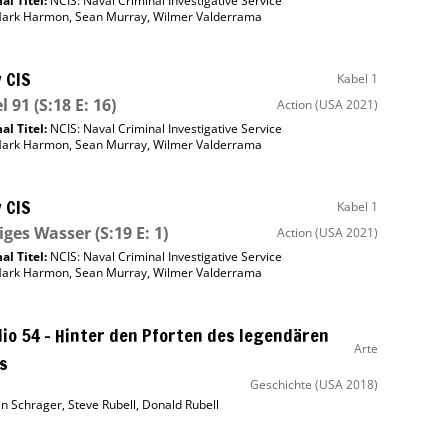
al Titel:
NCIS: Naval Criminal Investigative Service
ark Harmon
,
Sean Murray
,
Wilmer Valderrama
 CIS
Kabel 1
l 91
(S:18 E: 16)
Action
(USA 2021)
al Titel:
NCIS: Naval Criminal Investigative Service
ark Harmon
,
Sean Murray
,
Wilmer Valderrama
 CIS
Kabel 1
iges Wasser
(S:19 E: 1)
Action
(USA 2021)
al Titel:
NCIS: Naval Criminal Investigative Service
ark Harmon
,
Sean Murray
,
Wilmer Valderrama
io 54 – Hinter den Pforten des legendären
Arte
s
Geschichte
(USA 2018)
an Schrager
,
Steve Rubell
,
Donald Rubell