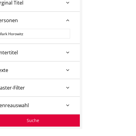
rginal Titel
ersonen
ersonen
ntertitel
exte
aster-Filter
enreauswahl
Suche