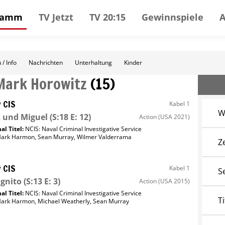
gramm
TV Jetzt
TV 20:15
Gewinnspiele
 / Info
Nachrichten
Unterhaltung
Kinder
Mark Horowitz
(
15
)
 CIS
Kabel 1
W
 und Miguel
(S:18 E: 12)
Action
(USA 2021)
al Titel:
NCIS: Naval Criminal Investigative Service
ark Harmon
,
Sean Murray
,
Wilmer Valderrama
Z
 CIS
Kabel 1
S
gnito
(S:13 E: 3)
Action
(USA 2015)
al Titel:
NCIS: Naval Criminal Investigative Service
Ti
ark Harmon
,
Michael Weatherly
,
Sean Murray